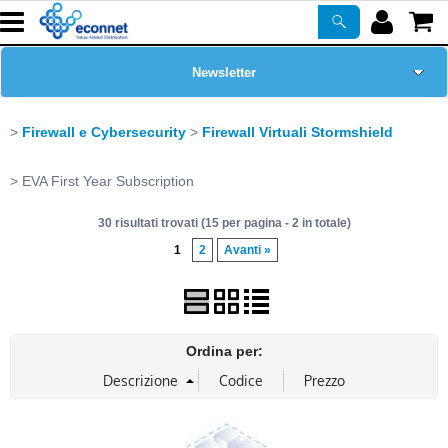
Newsletter
Home Page
Firewall e Cybersecurity
Firewall Virtuali Stormshield
Chi siamo
EVA First Year Subscription
30 risultati trovati (15 per pagina - 2 in totale)
Prodotti
1
2
Avanti »
Corsi
ASSISTENZA
Ordina per:
Certificazioni
PROMO ATTIVE