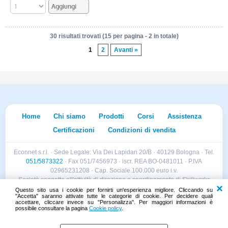
30 risultati trovati (15 per pagina - 2 in totale)
1
2
Avanti »
Home
Chi siamo
Prodotti
Corsi
Assistenza
Certificazioni
Condizioni di vendita
Econnet s.r.l. · Sede Legale: Via Dei Lapidari 20/B · 40129 Bologna · Tel.
051/5873322
· Fax 051/7456973 · iscr. REA BO-0481011 · P.IVA
02965231208 · Cap. Sociale 100.000 euro i.v.
Società soggetta all'attività di direzione e coordinamento di Skillworks
Holding s.r.l. · Sede Legale: Via Vittorio Emanuele II 28 · Roncadelle (BS)
Questo sito usa i cookie per fornirti un'esperienza migliore. Cliccando su
"Accetta" saranno attivate tutte le categorie di cookie. Per decidere quali
- C.F. 04151440981
accettare, cliccare invece su "Personalizza". Per maggiori informazioni è
possibile consultare la pagina
Cookie policy
.