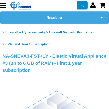
Newsletter
Home Page
Firewall e Cybersecurity
Firewall Virtuali Stormshield
Chi siamo
EVA First Year Subscription
NA-SNEVA3-FST+1Y - Elastic Virtual Appliance
Prodotti
#3 (up to 6 GB of RAM) - First 1 year
Corsi
subscription
ASSISTENZA
Certificazioni
PROMO ATTIVE