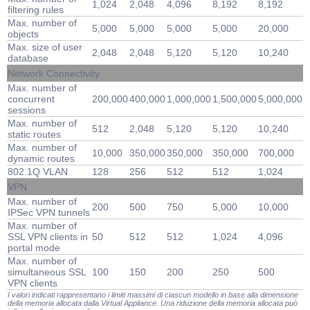
1,024
2,048
4,096
8,192
8,192
filtering rules
Max. number of
5,000
5,000
5,000
5,000
20,000
objects
Max. size of user
2,048
2,048
5,120
5,120
10,240
database
Network Connectivity
Max. number of
concurrent
200,000
400,000
1,000,000
1,500,000
5,000,000
sessions
Max. number of
512
2,048
5,120
5,120
10,240
static routes
Max. number of
10,000
350,000
350,000
350,000
700,000
dynamic routes
802.1Q VLAN
128
256
512
512
1,024
VPN
Max. number of
200
500
750
5,000
10,000
IPSec VPN tunnels
Max. number of
SSL VPN clients in
50
512
512
1,024
4,096
portal mode
Max. number of
simultaneous SSL
100
150
200
250
500
VPN clients
I valori indicati rappresentano i limiti massimi di ciascun modello in base alla dimensione
della memoria allocata dalla Virtual Appliance. Una riduzione della memoria allocata può