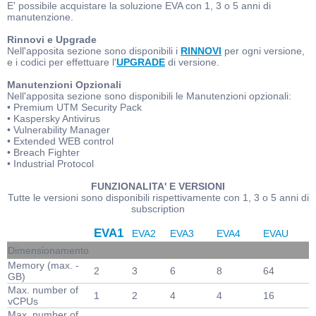
E' possibile acquistare la soluzione EVA con 1, 3 o 5 anni di
manutenzione.
Rinnovi e Upgrade
Nell'apposita sezione sono disponibili i
RINNOVI
per ogni versione,
e i codici per effettuare l'
UPGRADE
di versione.
Manutenzioni Opzionali
Nell'apposita sezione sono disponibili le Manutenzioni opzionali:
• Premium UTM Security Pack
• Kaspersky Antivirus
• Vulnerability Manager
• Extended WEB control
• Breach Fighter
• Industrial Protocol
FUNZIONALITA' E VERSIONI
Tutte le versioni sono disponibili rispettivamente con 1, 3 o 5 anni di
subscription
EVA1
EVA2
EVA3
EVA4
EVAU
Dimensionamento
Memory (max. -
2
3
6
8
64
GB)
Max. number of
1
2
4
4
16
vCPUs
Max. number of