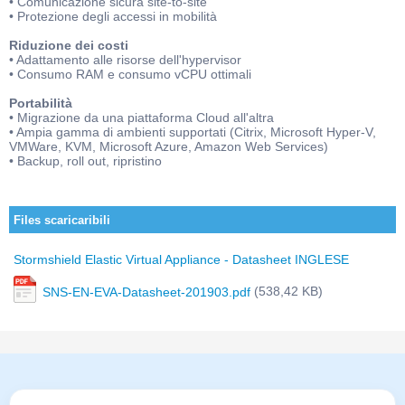
• Comunicazione sicura site-to-site
• Protezione degli accessi in mobilità
Riduzione dei costi
• Adattamento alle risorse dell'hypervisor
• Consumo RAM e consumo vCPU ottimali
Portabilità
• Migrazione da una piattaforma Cloud all'altra
• Ampia gamma di ambienti supportati (Citrix, Microsoft Hyper-V,
VMWare, KVM, Microsoft Azure, Amazon Web Services)
• Backup, roll out, ripristino
Files scaricaribili
Stormshield Elastic Virtual Appliance - Datasheet INGLESE
(538,42 KB)
SNS-EN-EVA-Datasheet-201903.pdf