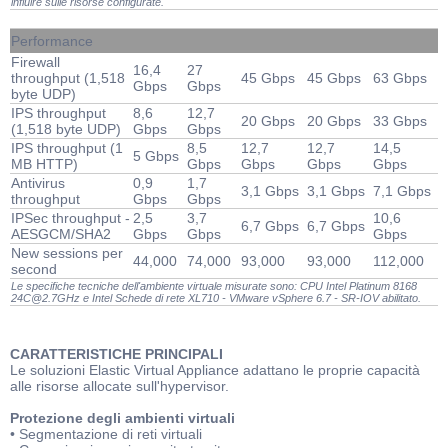
influire sulle risorse configurate.
Performance
Firewall
16,4
27
throughput (1,518
45 Gbps
45 Gbps
63 Gbps
Gbps
Gbps
byte UDP)
IPS throughput
8,6
12,7
20 Gbps
20 Gbps
33 Gbps
(1,518 byte UDP)
Gbps
Gbps
IPS throughput (1
8,5
12,7
12,7
14,5
5 Gbps
MB HTTP)
Gbps
Gbps
Gbps
Gbps
Antivirus
0,9
1,7
3,1 Gbps
3,1 Gbps
7,1 Gbps
throughput
Gbps
Gbps
IPSec throughput -
2,5
3,7
10,6
6,7 Gbps
6,7 Gbps
AESGCM/SHA2
Gbps
Gbps
Gbps
New sessions per
44,000
74,000
93,000
93,000
112,000
second
Le specifiche tecniche dell'ambiente virtuale misurate sono: CPU Intel Platinum 8168
24C@2.7GHz e Intel Schede di rete XL710 - VMware vSphere 6.7 - SR-IOV abilitato.
CARATTERISTICHE PRINCIPALI
Le soluzioni Elastic Virtual Appliance adattano le proprie capacità
alle risorse allocate sull'hypervisor.
Protezione degli ambienti virtuali
• Segmentazione di reti virtuali