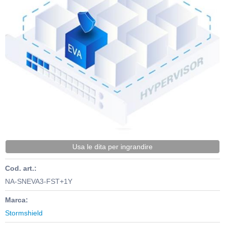
Usa le dita per ingrandire
Cod. art.:
NA-SNEVA3-FST+1Y
Marca:
Stormshield