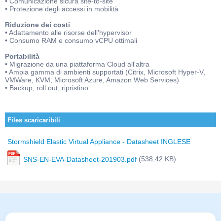
• Comunicazione sicura site-to-site
• Protezione degli accessi in mobilità
Riduzione dei costi
• Adattamento alle risorse dell'hypervisor
• Consumo RAM e consumo vCPU ottimali
Portabilità
• Migrazione da una piattaforma Cloud all'altra
• Ampia gamma di ambienti supportati (Citrix, Microsoft Hyper-V,
VMWare, KVM, Microsoft Azure, Amazon Web Services)
• Backup, roll out, ripristino
Files scaricaribili
Stormshield Elastic Virtual Appliance - Datasheet INGLESE
(538,42 KB)
SNS-EN-EVA-Datasheet-201903.pdf