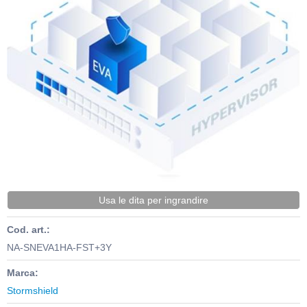
Usa le dita per ingrandire
Cod. art.:
NA-SNEVA1HA-FST+3Y
Marca:
Stormshield