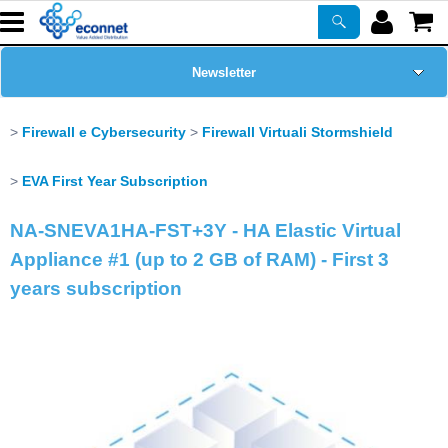
Newsletter
Home Page
Firewall e Cybersecurity
Firewall Virtuali Stormshield
Chi siamo
EVA First Year Subscription
NA-SNEVA1HA-FST+3Y - HA Elastic Virtual
Prodotti
Appliance #1 (up to 2 GB of RAM) - First 3
Corsi
years subscription
ASSISTENZA
Certificazioni
PROMO ATTIVE