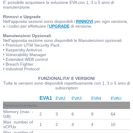
E' possibile acquistare la soluzione EVA con 1, 3 o 5 anni di
manutenzione.
Rinnovi e Upgrade
Nell'apposita sezione sono disponibili i
RINNOVI
per ogni versione,
e i codici per effettuare l'
UPGRADE
di versione.
Manutenzioni Opzionali
Nell'apposita sezione sono disponibili le Manutenzioni opzionali:
• Premium UTM Security Pack
• Kaspersky Antivirus
• Vulnerability Manager
• Extended WEB control
• Breach Fighter
• Industrial Protocol
FUNZIONALITA' E VERSIONI
Tutte le versioni sono disponibili rispettivamente con 1, 3 o 5 anni di
subscription
EVA1
EVA2
EVA3
EVA4
EVAU
Dimensionamento
Memory (max. -
2
3
6
8
64
GB)
Max. number of
1
2
4
4
16
vCPUs
Max. number of