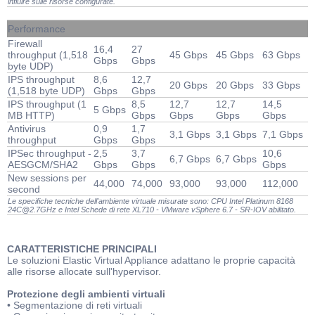
influire sulle risorse configurate.
Performance
Firewall
16,4
27
throughput (1,518
45 Gbps
45 Gbps
63 Gbps
Gbps
Gbps
byte UDP)
IPS throughput
8,6
12,7
20 Gbps
20 Gbps
33 Gbps
(1,518 byte UDP)
Gbps
Gbps
IPS throughput (1
8,5
12,7
12,7
14,5
5 Gbps
MB HTTP)
Gbps
Gbps
Gbps
Gbps
Antivirus
0,9
1,7
3,1 Gbps
3,1 Gbps
7,1 Gbps
throughput
Gbps
Gbps
IPSec throughput -
2,5
3,7
10,6
6,7 Gbps
6,7 Gbps
AESGCM/SHA2
Gbps
Gbps
Gbps
New sessions per
44,000
74,000
93,000
93,000
112,000
second
Le specifiche tecniche dell'ambiente virtuale misurate sono: CPU Intel Platinum 8168
24C@2.7GHz e Intel Schede di rete XL710 - VMware vSphere 6.7 - SR-IOV abilitato.
CARATTERISTICHE PRINCIPALI
Le soluzioni Elastic Virtual Appliance adattano le proprie capacità
alle risorse allocate sull'hypervisor.
Protezione degli ambienti virtuali
• Segmentazione di reti virtuali