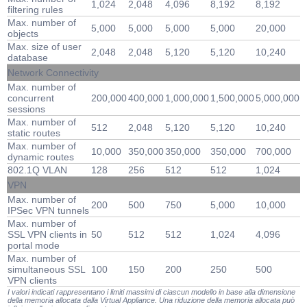
1,024
2,048
4,096
8,192
8,192
filtering rules
Max. number of
5,000
5,000
5,000
5,000
20,000
objects
Max. size of user
2,048
2,048
5,120
5,120
10,240
database
Network Connectivity
Max. number of
concurrent
200,000
400,000
1,000,000
1,500,000
5,000,000
sessions
Max. number of
512
2,048
5,120
5,120
10,240
static routes
Max. number of
10,000
350,000
350,000
350,000
700,000
dynamic routes
802.1Q VLAN
128
256
512
512
1,024
VPN
Max. number of
200
500
750
5,000
10,000
IPSec VPN tunnels
Max. number of
SSL VPN clients in
50
512
512
1,024
4,096
portal mode
Max. number of
simultaneous SSL
100
150
200
250
500
VPN clients
I valori indicati rappresentano i limiti massimi di ciascun modello in base alla dimensione
della memoria allocata dalla Virtual Appliance. Una riduzione della memoria allocata può