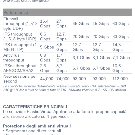
influire sulle risorse configurate.
Performance
Firewall
16,4
27
throughput (1,518
45 Gbps
45 Gbps
63 Gbps
Gbps
Gbps
byte UDP)
IPS throughput
8,6
12,7
20 Gbps
20 Gbps
33 Gbps
(1,518 byte UDP)
Gbps
Gbps
IPS throughput (1
8,5
12,7
12,7
14,5
5 Gbps
MB HTTP)
Gbps
Gbps
Gbps
Gbps
Antivirus
0,9
1,7
3,1 Gbps
3,1 Gbps
7,1 Gbps
throughput
Gbps
Gbps
IPSec throughput -
2,5
3,7
10,6
6,7 Gbps
6,7 Gbps
AESGCM/SHA2
Gbps
Gbps
Gbps
New sessions per
44,000
74,000
93,000
93,000
112,000
second
Le specifiche tecniche dell'ambiente virtuale misurate sono: CPU Intel Platinum 8168
24C@2.7GHz e Intel Schede di rete XL710 - VMware vSphere 6.7 - SR-IOV abilitato.
CARATTERISTICHE PRINCIPALI
Le soluzioni Elastic Virtual Appliance adattano le proprie capacità
alle risorse allocate sull'hypervisor.
Protezione degli ambienti virtuali
• Segmentazione di reti virtuali