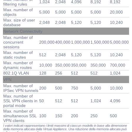
1,024
2,048
4,096
8,192
8,192
filtering rules
Max. number of
5,000
5,000
5,000
5,000
20,000
objects
Max. size of user
2,048
2,048
5,120
5,120
10,240
database
Network Connectivity
Max. number of
concurrent
200,000
400,000
1,000,000
1,500,000
5,000,000
sessions
Max. number of
512
2,048
5,120
5,120
10,240
static routes
Max. number of
10,000
350,000
350,000
350,000
700,000
dynamic routes
802.1Q VLAN
128
256
512
512
1,024
VPN
Max. number of
200
500
750
5,000
10,000
IPSec VPN tunnels
Max. number of
SSL VPN clients in
50
512
512
1,024
4,096
portal mode
Max. number of
simultaneous SSL
100
150
200
250
500
VPN clients
I valori indicati rappresentano i limiti massimi di ciascun modello in base alla dimensione
della memoria allocata dalla Virtual Appliance. Una riduzione della memoria allocata può