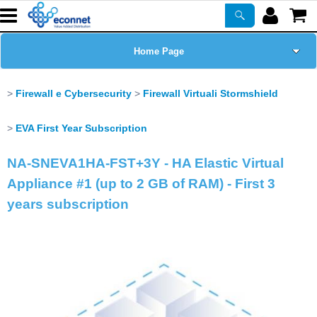
Home Page
Chi siamo
Firewall e Cybersecurity
Firewall Virtuali Stormshield
Prodotti
EVA First Year Subscription
NA-SNEVA1HA-FST+3Y - HA Elastic Virtual
Corsi
Appliance #1 (up to 2 GB of RAM) - First 3
ASSISTENZA
years subscription
Certificazioni
Newsletter
PROMO ATTIVE