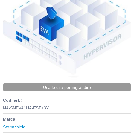
Usa le dita per ingrandire
Cod. art.:
NA-SNEVA1HA-FST+3Y
Marca:
Stormshield