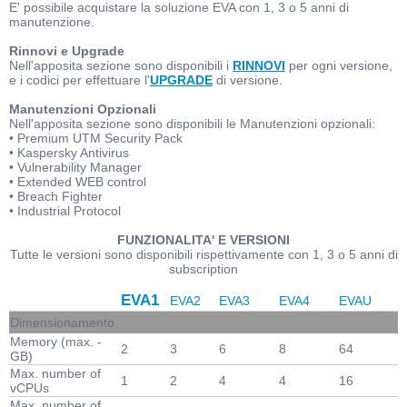
E' possibile acquistare la soluzione EVA con 1, 3 o 5 anni di
manutenzione.
Rinnovi e Upgrade
Nell'apposita sezione sono disponibili i
RINNOVI
per ogni versione,
e i codici per effettuare l'
UPGRADE
di versione.
Manutenzioni Opzionali
Nell'apposita sezione sono disponibili le Manutenzioni opzionali:
• Premium UTM Security Pack
• Kaspersky Antivirus
• Vulnerability Manager
• Extended WEB control
• Breach Fighter
• Industrial Protocol
FUNZIONALITA' E VERSIONI
Tutte le versioni sono disponibili rispettivamente con 1, 3 o 5 anni di
subscription
EVA1
EVA2
EVA3
EVA4
EVAU
Dimensionamento
Memory (max. -
2
3
6
8
64
GB)
Max. number of
1
2
4
4
16
vCPUs
Max. number of