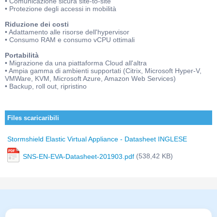
• Comunicazione sicura site-to-site
• Protezione degli accessi in mobilità
Riduzione dei costi
• Adattamento alle risorse dell'hypervisor
• Consumo RAM e consumo vCPU ottimali
Portabilità
• Migrazione da una piattaforma Cloud all'altra
• Ampia gamma di ambienti supportati (Citrix, Microsoft Hyper-V,
VMWare, KVM, Microsoft Azure, Amazon Web Services)
• Backup, roll out, ripristino
Files scaricaribili
Stormshield Elastic Virtual Appliance - Datasheet INGLESE
(538,42 KB)
SNS-EN-EVA-Datasheet-201903.pdf