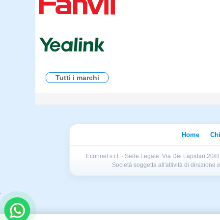
Tutti i marchi
Home
Ch
Econnet s.r.l. · Sede Legale: Via Dei Lapidari 20/
Società soggetta all'attività di direzion