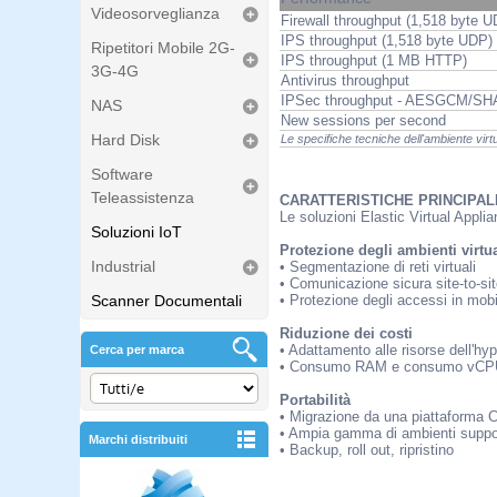
Videosorveglianza
Firewall throughput (1,518 byte 
IPS throughput (1,518 byte UDP)
Ripetitori Mobile 2G-
IPS throughput (1 MB HTTP)
3G-4G
Antivirus throughput
IPSec throughput - AESGCM/SH
NAS
New sessions per second
Hard Disk
Le specifiche tecniche dell'ambiente vi
Software
Teleassistenza
CARATTERISTICHE PRINCIPAL
Le soluzioni Elastic Virtual Applia
Soluzioni IoT
Protezione degli ambienti virtua
Industrial
• Segmentazione di reti virtuali
• Comunicazione sicura site-to-si
Scanner Documentali
• Protezione degli accessi in mobi
Riduzione dei costi
• Adattamento alle risorse dell'hyp
Cerca per marca
• Consumo RAM e consumo vCPU 
Portabilità
• Migrazione da una piattaforma Cl
• Ampia gamma di ambienti suppo
Marchi distribuiti
• Backup, roll out, ripristino