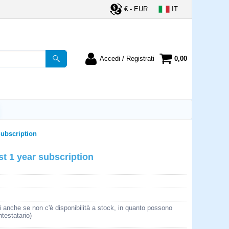
€ - EUR
IT
Accedi / Registrati
0,00
registrato
Sono un nuovo cliente
ordine inserisci il
Se non sei ancora registrato sul
a password e poi
nostro sito clicca sul pulsante
lsante "Accedi"
"Registrati"
utente:
Subscription
st 1 year subscription
word:
la password?
i anche se non c'è disponibilità a stock, in quanto possono
ntestatario)