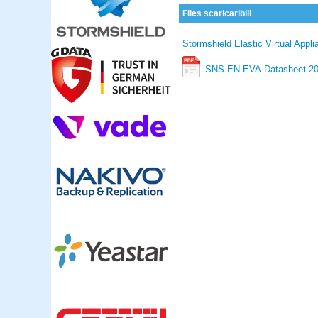
Files scaricaribili
Stormshield Elastic Virtual App
SNS-EN-EVA-Datasheet-20