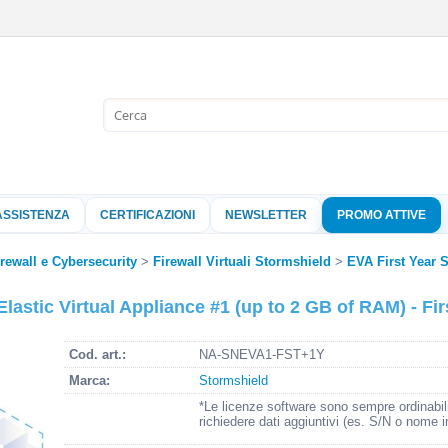
Sono già 
Per completare l'
nome utente e l
ASSISTENZA
CERTIFICAZIONI
NEWSLETTER
PROMO ATTIVE
clicca sul pu
Nome 
irewall e Cybersecurity
Firewall Virtuali Stormshield
EVA First Year 
stic Virtual Appliance #1 (up to 2 GB of RAM) - Fir
Pass
Cod. art.:
NA-SNEVA1-FST+1Y
Marca:
Stormshield
Hai perso 
*Le licenze software sono sempre ordinabil
richiedere dati aggiuntivi (es. S/N o nome i