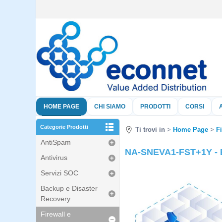
HOME PAGE
CHI SIAMO
PRODOTTI
CORSI
Categorie Prodotti
Ti trovi in
Home Page
F
AntiSpam
NA-SNEVA1-FST+1Y - Ela
Antivirus
Servizi SOC
Backup e Disaster
Recovery
Firewall e