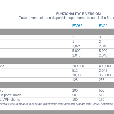
FUNZIONALITA' E VERSIONI
Tutte le versioni sono disponibili rispettivamente con 1, 3 o 5 an
EVA1
EVA2
2
3
1
2
1,024
2,048
5,000
5,000
2,048
2,048
ons
200,000
400,000
512
2,048
10,000
350,000
128
256
ls
200
500
in portal mode
50
512
L VPN clients
100
150
assimi di ciascun modello in base alla dimensione della memoria allocata dalla Virtual Appliance.