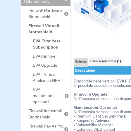
Cybersecurity
Firewall Hardware
Stormshield
Firewall Virtuali
Stormshield
EVA First Year
Subscription
EVA Rinnovi
Files scaricaribili (1)
Scheda
EVA Upgrade
Descrizione
EVA - Virtual
Appliance NFR
Disponibile nelle versioni
EVA1, 
E' possibile acquistare la soluzi
EVA
Rinnovi e Upgrade
maintenance
Nell'apposita sezione sono disponi
opzionali
Manutenzioni Opzionali
Firewall Industriali
Nell'apposita sezione sono disponi
• Premium UTM Security Pack
Stormshield
• Kaspersky Antivirus
• Vulnerability Manager
Firewall Pay As You
• Extended WEB control