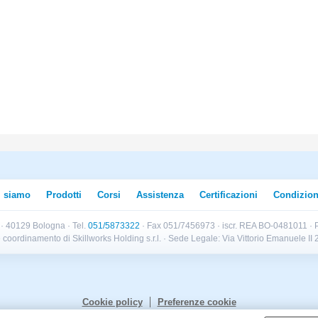
i siamo
Prodotti
Corsi
Assistenza
Certificazioni
Condizion
B · 40129 Bologna · Tel.
051/5873322
· Fax 051/7456973 · iscr. REA BO-0481011 · P
e e coordinamento di Skillworks Holding s.r.l. · Sede Legale: Via Vittorio Emanuele 
Cookie policy
Preferenze cookie