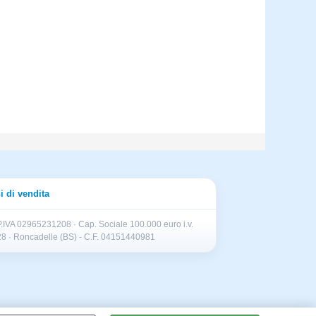
i di vendita
.IVA 02965231208 · Cap. Sociale 100.000 euro i.v.
II 28 · Roncadelle (BS) - C.F. 04151440981