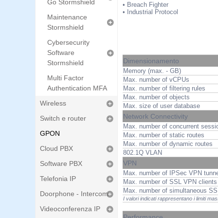
Go Stormshield
• Breach Fighter
• Industrial Protocol
Maintenance
Stormshield
Cybersecurity
Software
Dimensionamento
Stormshield
Memory (max. - GB)
Multi Factor
Max. number of vCPUs
Authentication MFA
Max. number of filtering rules
Max. number of objects
Wireless
Max. size of user database
Network Connectivity
Switch e router
Max. number of concurrent sessi
GPON
Max. number of static routes
Max. number of dynamic routes
Cloud PBX
802.1Q VLAN
VPN
Software PBX
Max. number of IPSec VPN tunne
Telefonia IP
Max. number of SSL VPN clients 
Max. number of simultaneous SS
Doorphone - Intercom
I valori indicati rappresentano i limiti m
Videoconferenza IP
Performance