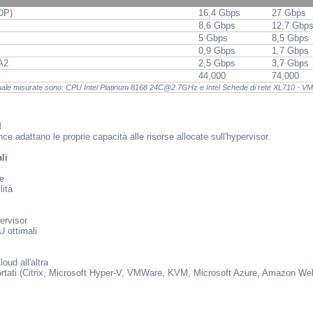
UDP)
16,4 Gbps
27 Gbps
8,6 Gbps
12,7 Gbp
5 Gbps
8,5 Gbps
0,9 Gbps
1,7 Gbps
A2
2,5 Gbps
3,7 Gbps
44,000
74,000
rtuale misurate sono: CPU Intel Platinum 8168 24C@2.7GHz e Intel Schede di rete XL710 - VM
I
nce adattano le proprie capacità alle risorse allocate sull'hypervisor.
li
te
lità
ervisor
ottimali
oud all'altra
rtati (Citrix, Microsoft Hyper-V, VMWare, KVM, Microsoft Azure, Amazon We