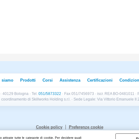
i siamo
Prodotti
Corsi
Assistenza
Certificazioni
Condizion
B · 40129 Bologna · Tel.
051/5873322
· Fax 051/7456973 · iscr. REA BO-0481011 · P
e e coordinamento di Skillworks Holding s.r.l. · Sede Legale: Via Vittorio Emanuele 
Cookie policy
Preferenze cookie
 attivate tutte le categorie di cookie. Per decidere quali