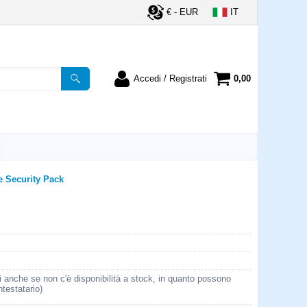
€ - EUR
IT
Accedi / Registrati
0,00
registrato
Sono un nuovo cliente
ordine inserisci il
Se non sei ancora registrato sul
a password e poi
nostro sito clicca sul pulsante
lsante "Accedi"
"Registrati"
utente:
e Security Pack
word:
la password?
i anche se non c'è disponibilità a stock, in quanto possono
ntestatario)