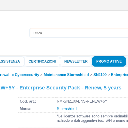
Sono già 
Per completare l'
nome utente e l
ASSISTENZA
CERTIFICAZIONI
NEWSLETTER
PROMO ATTIVE
clicca sul pu
Nome 
irewall e Cybersecurity
Maintenance Stormshield
SN2100
Enterpris
5Y - Enterprise Security Pack - Renew, 5 years
Pass
Cod. art.:
NM-SN2100-ENS-RENEW+5Y
Marca:
Stormshield
Hai perso 
*Le licenze software sono sempre ordinabil
richiedere dati aggiuntivi (es. S/N o nome i