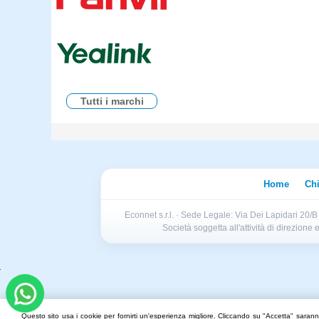
Tutti i marchi
Home
Ch
Econnet s.r.l. · Sede Legale: Via Dei Lapidari 20/
Società soggetta all'attività di direzion
Questo sito usa i cookie per fornirti un'esperienza migliore. Cliccando su "Accetta" saranno