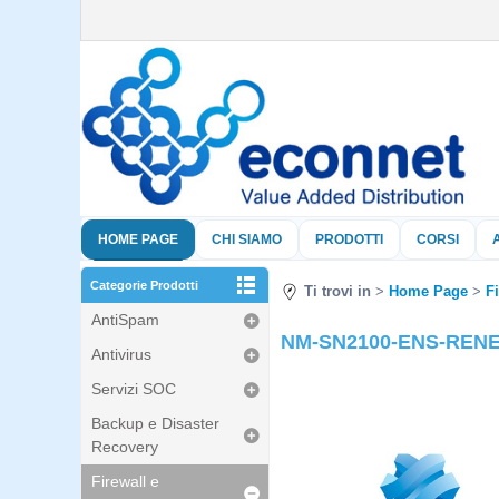
HOME PAGE
CHI SIAMO
PRODOTTI
CORSI
Categorie Prodotti
Ti trovi in
Home Page
F
AntiSpam
NM-SN2100-ENS-RENEW+
Antivirus
Servizi SOC
Backup e Disaster
Recovery
Firewall e