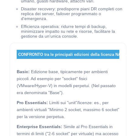
umano, guasti hardware, attacchi vari.
Disaster recovery: predisporre piani DR completi con
replica dei server, failover programmato o
d'emergenza.
Efficienza operativa: ridurre tempi di backup,
minimizzare impatto su rete e risorse, facilitare la
gestione da un'unica console.
CONFRONTO tra le principali edizioni della licenza NAKIVO:
Basic:
Edizione base, tipicamente per ambienti
piccoli. Ad esempio per "socket" fisici
(VMware/Hyper-V) in modelli perpetui. (Nel passato
era denominata "Base").
Pro Essentials:
Limiti sui "unit"/licenze: es., per
ambienti virtuali "Minimo 2 socket, massimo 6 socket"
per la versione perpetua.
Enterprise Essentials:
Simile al Pro Essentials in
termini di limiti ("2-6 socket" per virtuale) ma accesso