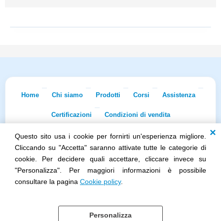
Home
Chi siamo
Prodotti
Corsi
Assistenza
Certificazioni
Condizioni di vendita
Questo sito usa i cookie per fornirti un'esperienza migliore.
Econnet s.r.l. · Sede Legale: Via Dei Lapidari 20/B · 40129 Bologna · Tel.
051/5873322
· Fax 051/7456973 · iscr. REA BO-0481011 · P.IVA
Cliccando su "Accetta" saranno attivate tutte le categorie di
02965231208 · Cap. Sociale 100.000 euro i.v.
cookie. Per decidere quali accettare, cliccare invece su
Società soggetta all'attività di direzione e coordinamento di Skillworks
"Personalizza". Per maggiori informazioni è possibile
Holding s.r.l. · Sede Legale: Via Vittorio Emanuele II 28 · Roncadelle (BS)
- C.F. 04151440981
consultare la pagina
Cookie policy
.
Personalizza