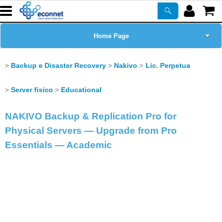
Home Page
Chi siamo
Backup e Disaster Recovery
Nakivo
Lic. Perpetua
Prodotti
Server fisico
Educational
Corsi
NAKIVO Backup & Replication Pro for
Physical Servers — Upgrade from Pro
ASSISTENZA
Essentials — Academic
Certificazioni
Newsletter
PROMO ATTIVE