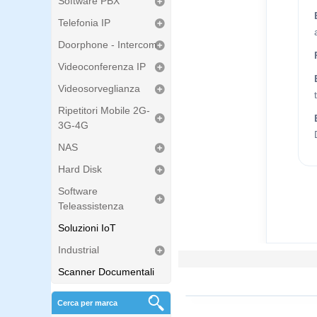
Software PBX
Telefonia IP
Doorphone - Intercom
Videoconferenza IP
Videosorveglianza
Ripetitori Mobile 2G-
3G-4G
NAS
Hard Disk
Software
Teleassistenza
Soluzioni IoT
Industrial
Scanner Documentali
Cerca per marca