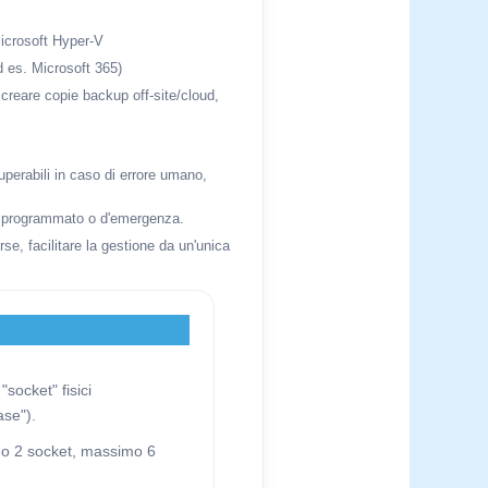
icrosoft Hyper-V
d es. Microsoft 365)
, creare copie backup off-site/cloud,
uperabili in caso di errore umano,
ver programmato o d'emergenza.
se, facilitare la gestione da un'unica
socket" fisici
ase").
nimo 2 socket, massimo 6