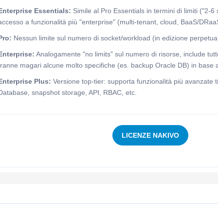
Enterprise Essentials:
Simile al Pro Essentials in termini di limiti ("2-6
accesso a funzionalità più "enterprise" (multi-tenant, cloud, BaaS/DRaa
Pro:
Nessun limite sul numero di socket/workload (in edizione perpetua) 
Enterprise:
Analogamente "no limits" sul numero di risorse, include tutt
tranne magari alcune molto specifiche (es. backup Oracle DB) in base a
Enterprise Plus:
Versione top-tier: supporta funzionalità più avanzate 
Database, snapshot storage, API, RBAC, etc.
LICENZE NAKIVO