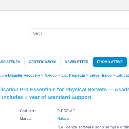
Sono già 
Per completare l'
nome utente e l
ASSISTENZA
CERTIFICAZIONI
NEWSLETTER
PROMO ATTIVE
clicca sul pu
p e Disaster Recovery
Nakivo
Lic. Perpetua
Server fisico
Educat
Nome 
cation Pro Essentials for Physical Servers — Aca
. Includes 1 Year of Standard Support.
Pass
Cod. art.:
P-PRE-AC
Marca:
Nakivo
Hai perso 
*Le licenze software sono sempre ordina