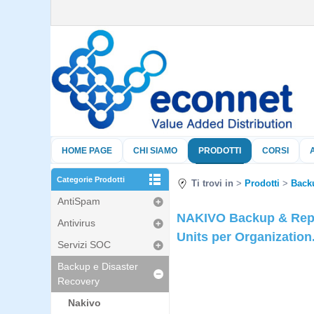
HOME PAGE
CHI SIAMO
PRODOTTI
CORSI
Categorie Prodotti
Ti trovi in
Prodotti
Backu
AntiSpam
NAKIVO Backup & Repli
Antivirus
Units per Organization
Servizi SOC
Backup e Disaster
Recovery
Nakivo