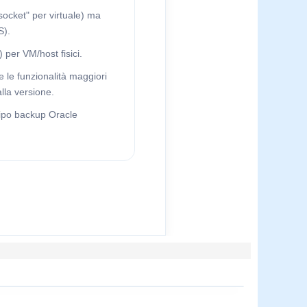
 socket" per virtuale) ma
S).
per VM/host fisici.
e le funzionalità maggiori
lla versione.
tipo backup Oracle