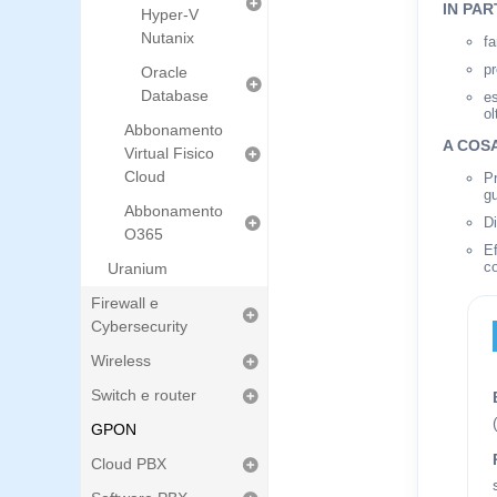
IN PAR
Hyper-V
Nutanix
f
pr
Oracle
Database
es
ol
Abbonamento
A COS
Virtual Fisico
Cloud
Pr
gu
Abbonamento
Di
O365
Ef
c
Uranium
Firewall e
Cybersecurity
Wireless
Switch e router
GPON
Cloud PBX