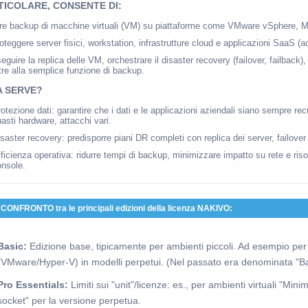
TICOLARE, CONSENTE DI:
are backup di macchine virtuali (VM) su piattaforme come VMware vSphere, M
oteggere server fisici, workstation, infrastrutture cloud e applicazioni SaaS (a
eguire la replica delle VM, orchestrare il disaster recovery (failover, failback)
tre alla semplice funzione di backup.
A SERVE?
otezione dati: garantire che i dati e le applicazioni aziendali siano sempre rec
asti hardware, attacchi vari.
saster recovery: predisporre piani DR completi con replica dei server, failo
ficienza operativa: ridurre tempi di backup, minimizzare impatto su rete e risor
onsole.
CONFRONTO tra le principali edizioni della licenza NAKIVO:
Basic:
Edizione base, tipicamente per ambienti piccoli. Ad esempio per "
(VMware/Hyper-V) in modelli perpetui. (Nel passato era denominata "B
Pro Essentials:
Limiti sui "unit"/licenze: es., per ambienti virtuali "Mi
socket" per la versione perpetua.