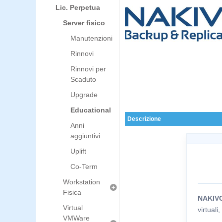
Lic. Perpetua
Server fisico
Manutenzioni
Rinnovi
Rinnovi per
Scaduto
Upgrade
Educational
Descrizione
Anni
aggiuntivi
Uplift
Co-Term
Workstation
Fisica
NAKIV
Virtual
virtuali
VMWare