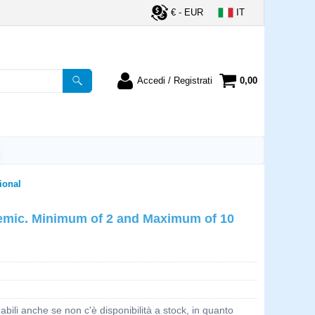
€ - EUR
IT
Accedi / Registrati
0,00
registrato
Sono un nuovo cliente
ordine inserisci il
Se non sei ancora registrato sul
a password e poi
nostro sito clicca sul pulsante
lsante "Accedi"
"Registrati"
ional
utente:
demic. Minimum of 2 and Maximum of 10
word:
la password?
bili anche se non c'è disponibilità a stock, in quanto