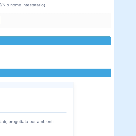
S/N o nome intestatario)
ati, progettata per ambienti