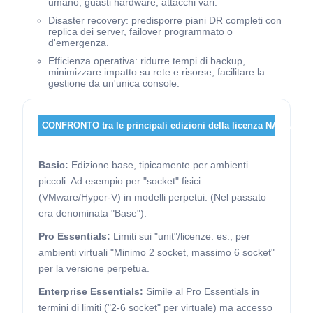
umano, guasti hardware, attacchi vari.
Disaster recovery: predisporre piani DR completi con
replica dei server, failover programmato o
d'emergenza.
Efficienza operativa: ridurre tempi di backup,
minimizzare impatto su rete e risorse, facilitare la
gestione da un'unica console.
CONFRONTO tra le principali edizioni della licenza NAKIVO:
Basic:
Edizione base, tipicamente per ambienti
piccoli. Ad esempio per "socket" fisici
(VMware/Hyper-V) in modelli perpetui. (Nel passato
era denominata "Base").
Pro Essentials:
Limiti sui "unit"/licenze: es., per
ambienti virtuali "Minimo 2 socket, massimo 6 socket"
per la versione perpetua.
Enterprise Essentials:
Simile al Pro Essentials in
termini di limiti ("2-6 socket" per virtuale) ma accesso