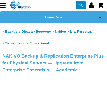
Home Page
Chi siamo
Backup e Disaster Recovery
Nakivo
Lic. Perpetua
Prodotti
Server fisico
Educational
Corsi
NAKIVO Backup & Replication Enterprise Plus
for Physical Servers — Upgrade from
ASSISTENZA
Enterprise Essentials — Academic
Certificazioni
Newsletter
PROMO ATTIVE