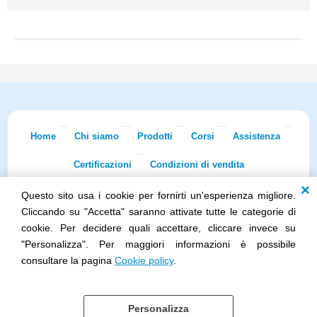
Home
Chi siamo
Prodotti
Corsi
Assistenza
Certificazioni
Condizioni di vendita
Questo sito usa i cookie per fornirti un'esperienza migliore.
Econnet s.r.l. · Sede Legale: Via Dei Lapidari 20/B · 40129 Bologna · Tel.
051/5873322
· Fax 051/7456973 · iscr. REA BO-0481011 · P.IVA
Cliccando su "Accetta" saranno attivate tutte le categorie di
02965231208 · Cap. Sociale 100.000 euro i.v.
cookie. Per decidere quali accettare, cliccare invece su
Società soggetta all'attività di direzione e coordinamento di Skillworks
"Personalizza". Per maggiori informazioni è possibile
Holding s.r.l. · Sede Legale: Via Vittorio Emanuele II 28 · Roncadelle (BS)
- C.F. 04151440981
consultare la pagina
Cookie policy
.
Personalizza