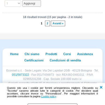
18 risultati trovati (15 per pagina - 2 in totale)
1
2
Avanti »
Home
Chi siamo
Prodotti
Corsi
Assistenza
Certificazioni
Condizioni di vendita
Econnet s.r.l. · Sede Legale: Via Dei Lapidari 20/B · 40129 Bologna · Tel.
051/5873322
· Fax 051/7456973 · iscr. REA BO-0481011 · P.IVA
02965231208 · Cap. Sociale 100.000 euro i.v.
Società soggetta all'attività di direzione e coordinamento di Skillworks
Holding s.r.l. · Sede Legale: Via Vittorio Emanuele II 28 · Roncadelle (BS)
Questo sito usa i cookie per fornirti un'esperienza migliore. Cliccando su
"Accetta" saranno attivate tutte le categorie di cookie. Per decidere quali
- C.F. 04151440981
accettare, cliccare invece su "Personalizza". Per maggiori informazioni è
possibile consultare la pagina
Cookie policy
.