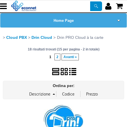
Home Page
Chi siamo
Cloud PBX
Drin Cloud
Drin PRO Cloud à la carte
18 risultati trovati (15 per pagina - 2 in totale)
Prodotti
1
2
Avanti »
Corsi
ASSISTENZA
Ordina per:
Certificazioni
Newsletter
PROMO ATTIVE