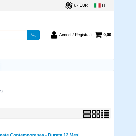
€ - EUR
IT
Accedi / Registrati
0,00
registrato
Sono un nuovo cliente
ordine inserisci il
Se non sei ancora registrato sul
a password e poi
nostro sito clicca sul pulsante
lsante "Accedi"
"Registrati"
utente:
e)
word:
la password?
ate Contemporanea - Durata 12 Mesi