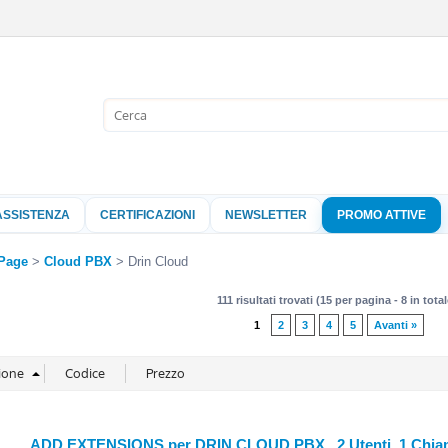
Sono già 
Per completare l'
nome utente e l
ASSISTENZA
CERTIFICAZIONI
NEWSLETTER
PROMO ATTIVE
clicca sul pu
Nome 
Page
Cloud PBX
Drin Cloud
111 risultati trovati (15 per pagina - 8 in total
Pass
1
2
3
4
5
Avanti »
Hai perso 
ADD EXTENSIONS per DRIN CLOUD PBX, 2 Utenti, 1 Chiam