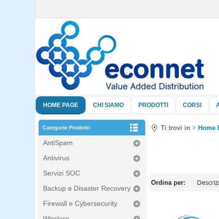
HOME PAGE
CHI SIAMO
PRODOTTI
CORSI
Ti trovi in
Home 
Categorie Prodotti
AntiSpam
Antivirus
Servizi SOC
Ordina per:
Backup e Disaster Recovery
Firewall e Cybersecurity
Wireless