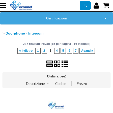
Certificazioni
Home Page
Doorphone - Intercom
237 risultati trovati (15 per pagina - 16 in totale)
Chi siamo
« Indietro
1
2
3
4
5
6
7
Avanti »
Prodotti
Corsi
Ordina per:
ASSISTENZA
Newsletter
PROMO ATTIVE