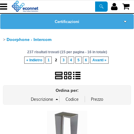
Certificazioni
Home Page
Doorphone - Intercom
237 risultati trovati (15 per pagina - 16 in totale)
Chi siamo
« Indietro
1
2
3
4
5
6
Avanti »
Prodotti
Corsi
Ordina per:
ASSISTENZA
Newsletter
PROMO ATTIVE