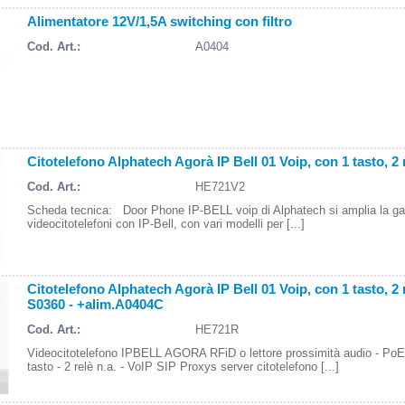
Alimentatore 12V/1,5A switching con filtro
Cod. Art.:
A0404
Citotelefono Alphatech Agorà IP Bell 01 Voip, con 1 tasto, 2 
Cod. Art.:
HE721V2
Scheda tecnica: Door Phone IP-BELL voip di Alphatech si amplia la g
videocitotelefoni con IP-Bell, con vari modelli per [...]
Citotelefono Alphatech Agorà IP Bell 01 Voip, con 1 tasto, 2
S0360 - +alim.A0404C
Cod. Art.:
HE721R
Videocitotelefono IPBELL AGORA RFiD o lettore prossimità audio - PoE
tasto - 2 relè n.a. - VoIP SIP Proxys server citotelefono [...]