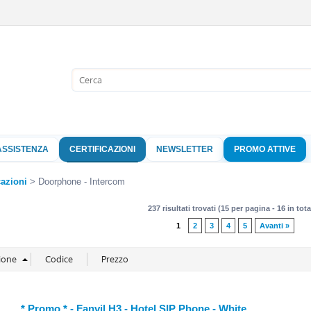
Sono già 
Per completare l'
nome utente e l
ASSISTENZA
CERTIFICAZIONI
NEWSLETTER
PROMO ATTIVE
clicca sul pu
Nome 
cazioni
Doorphone - Intercom
237 risultati trovati (15 per pagina - 16 in tota
Pass
1
2
3
4
5
Avanti »
Hai perso 
* Promo * - Fanvil H3 - Hotel SIP Phone - White