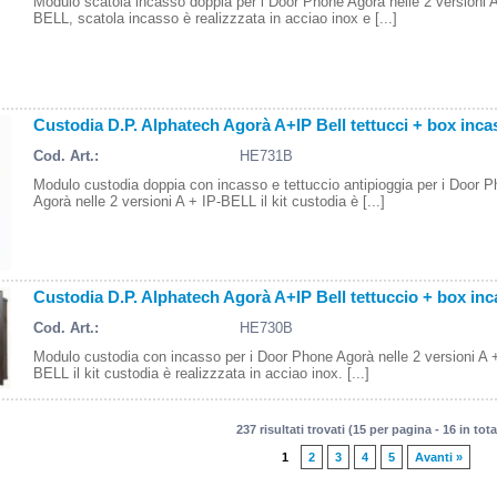
Modulo scatola incasso doppia per i Door Phone Agorà nelle 2 versioni A
BELL, scatola incasso è realizzzata in acciao inox e [...]
Custodia D.P. Alphatech Agorà A+IP Bell tettucci + box incass
Cod. Art.:
HE731B
Modulo custodia doppia con incasso e tettuccio antipioggia per i Door 
Agorà nelle 2 versioni A + IP-BELL il kit custodia è [...]
Custodia D.P. Alphatech Agorà A+IP Bell tettuccio + box inca
Cod. Art.:
HE730B
Modulo custodia con incasso per i Door Phone Agorà nelle 2 versioni A 
BELL il kit custodia è realizzzata in acciao inox. [...]
237 risultati trovati (15 per pagina - 16 in tota
1
2
3
4
5
Avanti »