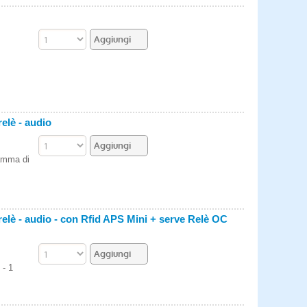
relè - audio
amma di
 relè - audio - con Rfid APS Mini + serve Relè OC
 - 1