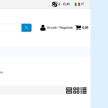
€ - EUR
IT
Accedi / Registrati
0,00
registrato
Sono un nuovo cliente
ordine inserisci il
Se non sei ancora registrato sul
a password e poi
nostro sito clicca sul pulsante
lsante "Accedi"
"Registrati"
utente:
le)
word:
la password?