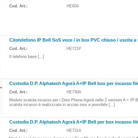
Cod. Art.:
HE604
Citotelefono IP Bell SoS voce / in box PVC chiuso / uscita a
Cod. Art.:
HE721P
Il telefono base [...]
Custodia D.P. Alphatech Agorà A+IP Bell box per incasso filo
Cod. Art.:
HE730A
Modulo scatola incasso per i Door Phone Agorà nelle 2 versioni A + IP-
scatola incasso è realizzzata in acciao inox e possibile [...]
Custodia D.P. Alphatech Agorà A+IP Bell per box incasso filo
Cod. Art.:
HE731A