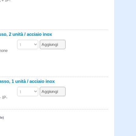
 + IP-
o, 2 unità / acciaio inox
Phone
sso, 1 unità / acciaio inox
+ IP-
le)