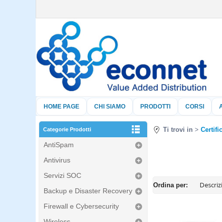
HOME PAGE
CHI SIAMO
PRODOTTI
CORSI
Ti trovi in
Certifi
Categorie Prodotti
AntiSpam
Antivirus
Servizi SOC
Ordina per:
Backup e Disaster Recovery
Firewall e Cybersecurity
Wireless