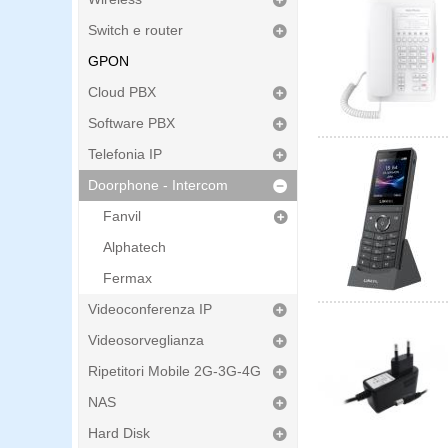
Switch e router
GPON
Cloud PBX
Software PBX
Telefonia IP
Doorphone - Intercom
Fanvil
Alphatech
Fermax
Videoconferenza IP
Videosorveglianza
Ripetitori Mobile 2G-3G-4G
NAS
Hard Disk