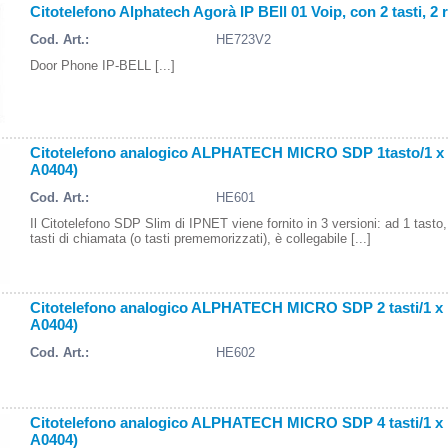
Citotelefono Alphatech Agorà IP BEll 01 Voip, con 2 tasti, 2 r
Cod. Art.:
HE723V2
Door Phone IP-BELL [...]
Citotelefono analogico ALPHATECH MICRO SDP 1tasto/1 x NA 
A0404)
Cod. Art.:
HE601
Il Citotelefono SDP Slim di IPNET viene fornito in 3 versioni: ad 1 tasto,
tasti di chiamata (o tasti prememorizzati), è collegabile [...]
Citotelefono analogico ALPHATECH MICRO SDP 2 tasti/1 x NA
A0404)
Cod. Art.:
HE602
Citotelefono analogico ALPHATECH MICRO SDP 4 tasti/1 x NA
A0404)