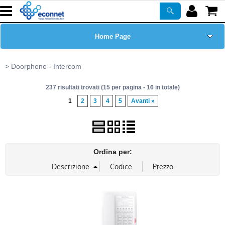
Home Page
Chi siamo
Doorphone - Intercom
237 risultati trovati (15 per pagina - 16 in totale)
Prodotti
1
2
3
4
5
Avanti »
Corsi
ASSISTENZA
Ordina per:
Certificazioni
Newsletter
PROMO ATTIVE