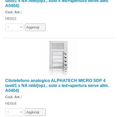
tasti/1 x NA relè/(opz., solo x led+apertura serve alim.
A0404)
Cod. Art.:
HE602
Citotelefono analogico ALPHATECH MICRO SDP 4
tasti/1 x NA relè/(opz., solo x led+apertura serve alim.
A0404)
Cod. Art.:
HE604