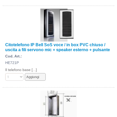
Citotelefono IP Bell SoS voce / in box PVC chiuso /
uscita a fili servono mic + speaker esterno + pulsante
Cod. Art.:
HE721P
Il telefono base [...]