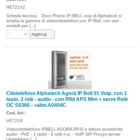
HE721V2
Scheda tecnica: Door Phone IP-BELL voip di Alphatech si
amplia la gamma di videocitotelefoni con IP-Bell, con vari
modelli per [...]
Citotelefono Alphatech Agorà IP Bell 01 Voip, con 1
tasto, 2 relè - audio - con Rfid APS Mini + serve Relè
OC S0360 - +alim.A0404C
Cod. Art.:
HE721R
Videocitotelefono IPBELL AGORA RFiD o lettore prossimità
audio - PoE - 1 tasto - 2 relè n.a. - VoIP SIP Proxys server
citotelefono [...]