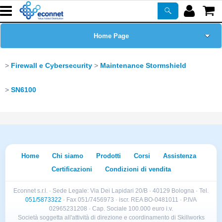
Home Page
Chi siamo
Firewall e Cybersecurity
Maintenance Stormshield
Prodotti
SN6100
Corsi
ASSISTENZA
Home
Chi siamo
Prodotti
Corsi
Assistenza
Certificazioni
Certificazioni
Condizioni di vendita
Econnet s.r.l. · Sede Legale: Via Dei Lapidari 20/B · 40129 Bologna · Tel.
Newsletter
051/5873322
· Fax 051/7456973 · iscr. REA BO-0481011 · P.IVA
02965231208 · Cap. Sociale 100.000 euro i.v.
Società soggetta all'attività di direzione e coordinamento di Skillworks
PROMO ATTIVE