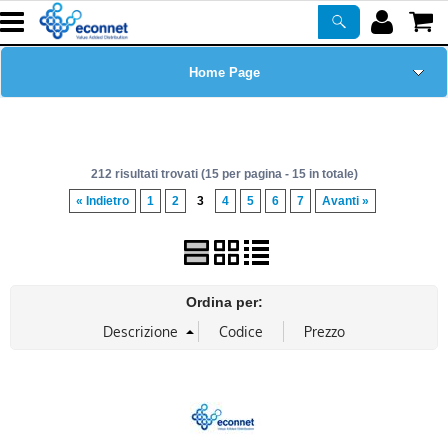
Home Page
Chi siamo
212 risultati trovati (15 per pagina - 15 in totale)
Prodotti
« Indietro
1
2
3
4
5
6
7
Avanti »
Corsi
ASSISTENZA
Ordina per:
Certificazioni
Newsletter
PROMO ATTIVE