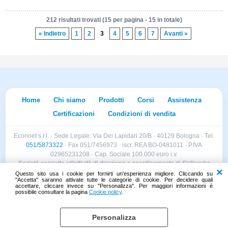
212 risultati trovati (15 per pagina - 15 in totale)
« Indietro
1
2
3
4
5
6
7
Avanti »
Home
Chi siamo
Prodotti
Corsi
Assistenza
Certificazioni
Condizioni di vendita
Econnet s.r.l. · Sede Legale: Via Dei Lapidari 20/B · 40129 Bologna · Tel.
051/5873322
· Fax 051/7456973 · iscr. REA BO-0481011 · P.IVA
02965231208 · Cap. Sociale 100.000 euro i.v.
Società soggetta all'attività di direzione e coordinamento di Skillworks
Holding s.r.l. · Sede Legale: Via Vittorio Emanuele II 28 · Roncadelle (BS)
Questo sito usa i cookie per fornirti un'esperienza migliore. Cliccando su
"Accetta" saranno attivate tutte le categorie di cookie. Per decidere quali
- C.F. 04151440981
accettare, cliccare invece su "Personalizza". Per maggiori informazioni è
possibile consultare la pagina
Cookie policy
.
Personalizza
Cookie policy
Preferenze cookie