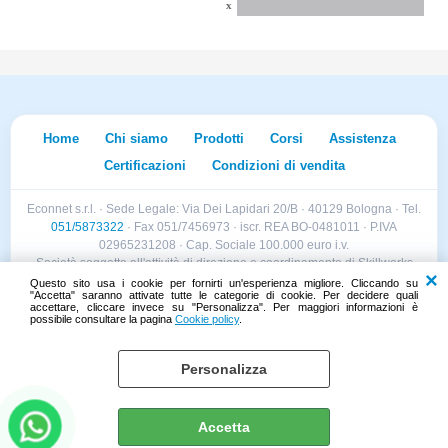
x
Home
Chi siamo
Prodotti
Corsi
Assistenza
Certificazioni
Condizioni di vendita
Econnet s.r.l. · Sede Legale: Via Dei Lapidari 20/B · 40129 Bologna · Tel.
051/5873322
· Fax 051/7456973 · iscr. REA BO-0481011 · P.IVA
02965231208 · Cap. Sociale 100.000 euro i.v.
Società soggetta all'attività di direzione e coordinamento di Skillworks
Holding s.r.l. · Sede Legale: Via Vittorio Emanuele II 28 · Roncadelle (BS)
Questo sito usa i cookie per fornirti un'esperienza migliore. Cliccando su
"Accetta" saranno attivate tutte le categorie di cookie. Per decidere quali
- C.F. 04151440981
accettare, cliccare invece su "Personalizza". Per maggiori informazioni è
possibile consultare la pagina
Cookie policy
.
Personalizza
Cookie policy
Preferenze cookie
Accetta