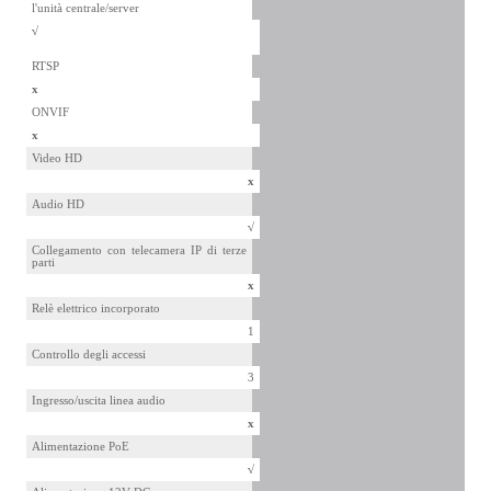
l'unità centrale/server
√
RTSP
x
ONVIF
x
Video HD
x
Audio HD
√
Collegamento con telecamera IP di terze
parti
x
Relè elettrico incorporato
1
Controllo degli accessi
3
Ingresso/uscita linea audio
x
Alimentazione PoE
√