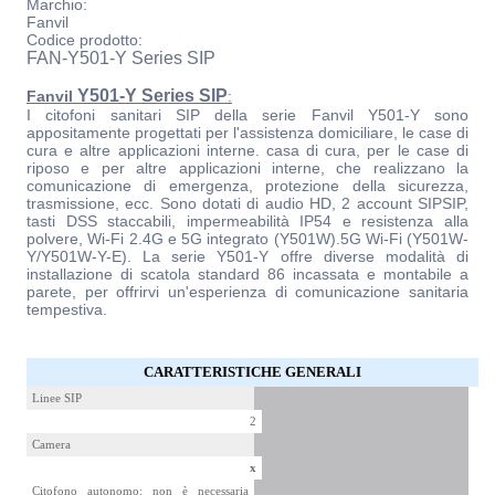
Marchio:
Fanvil
Codice prodotto:
FAN-Y501-Y Series SIP
Y501-Y Series SIP
Fanvil
:
I citofoni sanitari SIP della serie Fanvil Y501-Y sono
appositamente progettati per l'assistenza domiciliare, le case di
cura e altre applicazioni interne. casa di cura, per le case di
riposo e per altre applicazioni interne, che realizzano la
comunicazione di emergenza, protezione della sicurezza,
trasmissione, ecc. Sono dotati di audio HD, 2 account SIPSIP,
tasti DSS staccabili, impermeabilità IP54 e resistenza alla
polvere, Wi-Fi 2.4G e 5G integrato (Y501W).5G Wi-Fi (Y501W-
Y/Y501W-Y-E). La serie Y501-Y offre diverse modalità di
installazione di scatola standard 86 incassata e montabile a
parete, per offrirvi un'esperienza di comunicazione sanitaria
tempestiva.
CARATTERISTICHE GENERALI
Linee SIP
2
Camera
x
Citofono autonomo: non è necessaria