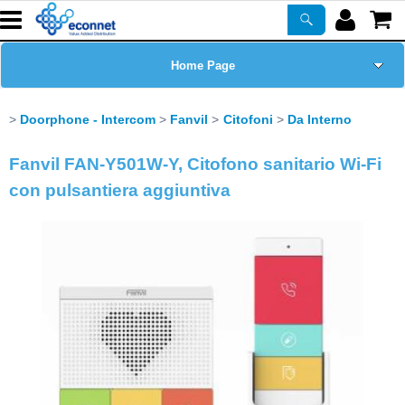
Home Page
Chi siamo
Doorphone - Intercom
Fanvil
Citofoni
Da Interno
Prodotti
Fanvil FAN-Y501W-Y, Citofono sanitario Wi-Fi
con pulsantiera aggiuntiva
Corsi
ASSISTENZA
Certificazioni
Newsletter
PROMO ATTIVE