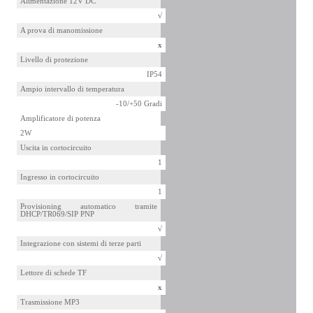
Alimentazione 12V DC
√
A prova di manomissione
x
Livello di protezione
IP54
Ampio intervallo di temperatura
-10/+50 Gradi
Amplificatore di potenza
2W
Uscita in cortocircuito
1
Ingresso in cortocircuito
1
Provisioning automatico tramite
DHCP/TR069/SIP PNP
√
Integrazione con sistemi di terze parti
√
Lettore di schede TF
x
Trasmissione MP3