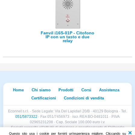
Fanvil i16S-01P - Citofono
IP con un tasto e due
relay
Home
Chi siamo
Prodotti
Corsi
Assistenza
Certificazioni
Condizioni di vendita
Econnet s.r.l. · Sede Legale: Via Dei Lapidari 20/B · 40129 Bologna · Tel.
051/5873322
· Fax 051/7456973 · iscr. REA BO-0481011 · P.IVA
02965231208 · Cap. Sociale 100.000 euro i.v.
Società soggetta all'attività di direzione e coordinamento di Skillworks
Holding s.r.l. · Sede Legale: Via Vittorio Emanuele II 28 · Roncadelle (BS)
Questo sito usa i cookie per fornirti un'esperienza migliore. Cliccando su