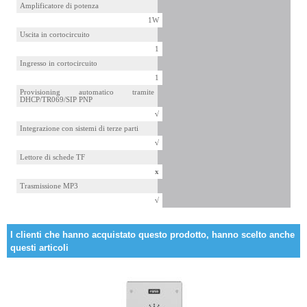
Amplificatore di potenza
1W
Uscita in cortocircuito
1
Ingresso in cortocircuito
1
Provisioning automatico tramite
DHCP/TR069/SIP PNP
√
Integrazione con sistemi di terze parti
√
Lettore di schede TF
x
Trasmissione MP3
√
I clienti che hanno acquistato questo prodotto, hanno scelto anche
questi articoli