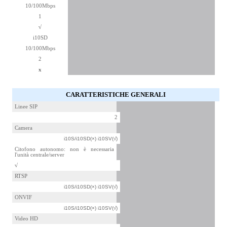
10/100Mbps
1
√
i10SD
10/100Mbps
2
x
CARATTERISTICHE GENERALI
Linee SIP
2
Camera
i10S/i10SD(×) i10SV(√)
Citofono autonomo: non è necessaria
l'unità centrale/server
√
RTSP
i10S/i10SD(×) i10SV(√)
ONVIF
i10S/i10SD(×) i10SV(√)
Video HD