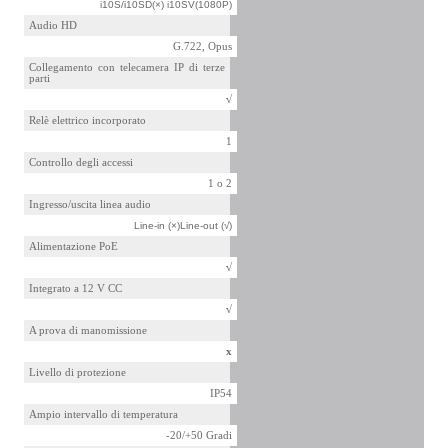
i10S/i10SD(×) i10SV(1080P)
Audio HD
G.722, Opus
Collegamento con telecamera IP di terze
parti
√
Relè elettrico incorporato
1
Controllo degli accessi
1 o 2
Ingresso/uscita linea audio
Line-in (×)
Line-out (√)
Alimentazione PoE
√
Integrato a 12 V CC
√
A prova di manomissione
x
Livello di protezione
IP54
Ampio intervallo di temperatura
-20/+50 Gradi