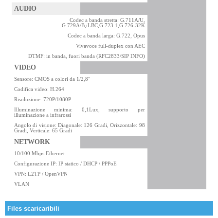
AUDIO
Codec a banda stretta: G.711A/U,
G.729A/B,iLBC,G.723.1,G.726-32K
Codec a banda larga: G.722, Opus
Vivavoce full-duplex con AEC
DTMF: in banda, fuori banda (RFC2833/SIP INFO)
VIDEO
Sensore: CMOS a colori da 1/2,8"
Codifica video: H.264
Risoluzione: 720P/1080P
Illuminazione minima: 0,1Lux, supporto per
illuminazione a infrarossi
Angolo di visione: Diagonale: 126 Gradi, Orizzontale: 98
Gradi, Verticale: 65 Gradi
NETWORK
10/100 Mbps Ethernet
Configurazione IP: IP statico / DHCP / PPPoE
VPN: L2TP / OpenVPN
VLAN
Files scaricaribili