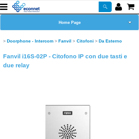
Home Page
Chi siamo
Doorphone - Intercom
Fanvil
Citofoni
Da Esterno
Prodotti
Fanvil i16S-02P - Citofono IP con due tasti e
due relay
Corsi
ASSISTENZA
Certificazioni
Newsletter
PROMO ATTIVE