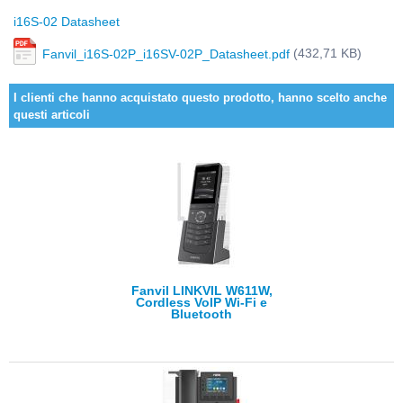
i16S-02 Datasheet
(432,71 KB)
Fanvil_i16S-02P_i16SV-02P_Datasheet.pdf
I clienti che hanno acquistato questo prodotto, hanno scelto anche
questi articoli
Fanvil LINKVIL W611W,
Cordless VoIP Wi-Fi e
Bluetooth