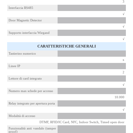
3
Interfaccia RS485
√
Door Magnetic Detector
√
Supporto interfaccia Wiegand
√
CARATTERISTICHE GENERALI
Tastierino numerico
x
Linee IP
2
Lettore di card integrato
√
Numero max schede per accesso
10.000
Relay integrato per apertura porta
√
Modalità di accesso
DTMF, RFID/IC Card, NFC, Indoor Switch, Timed open door
Funzionalità anti vandalo (tamper
proof)