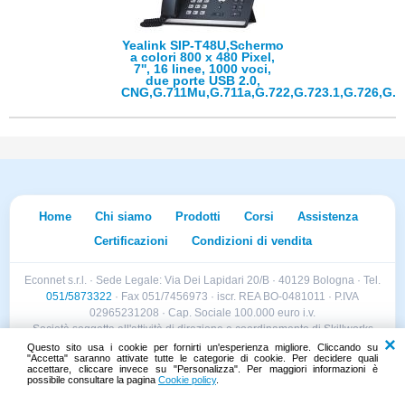
Yealink SIP-T48U,Schermo
a colori 800 x 480 Pixel,
7'', 16 linee, 1000 voci,
due porte USB 2.0,
CNG,G.711Mu,G.711a,G.722,G.723.1,G.726,G.
Home
Chi siamo
Prodotti
Corsi
Assistenza
Certificazioni
Condizioni di vendita
Econnet s.r.l. · Sede Legale: Via Dei Lapidari 20/B · 40129 Bologna · Tel.
051/5873322
· Fax 051/7456973 · iscr. REA BO-0481011 · P.IVA
02965231208 · Cap. Sociale 100.000 euro i.v.
Società soggetta all'attività di direzione e coordinamento di Skillworks
Holding s.r.l. · Sede Legale: Via Vittorio Emanuele II 28 · Roncadelle (BS)
Questo sito usa i cookie per fornirti un'esperienza migliore. Cliccando su
"Accetta" saranno attivate tutte le categorie di cookie. Per decidere quali
- C.F. 04151440981
accettare, cliccare invece su "Personalizza". Per maggiori informazioni è
possibile consultare la pagina
Cookie policy
.