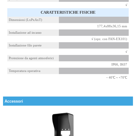
√
CARATTERISTICHE FISICHE
Dimensioni (LxPxAxT)
177,4x88x36,15 mm
Installazione ad incasso
√ (opz. con FAN-EX101)
Installazione filo parete
√
Protezione da agenti atmosferici
IP66, IK07
Temperatura operativa
－40℃～+70℃
Accessori