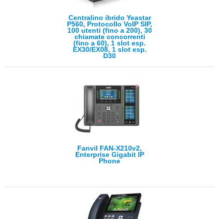
Centralino ibrido Yeastar
P560, Protocollo VoIP SIP,
100 utenti (fino a 200), 30
chiamate concorrenti
(fino a 60), 1 slot esp.
EX30/EX08, 1 slot esp.
D30
Fanvil FAN-X210v2,
Enterprise Gigabit IP
Phone