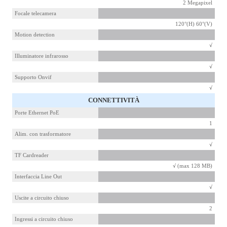
2 Megapixel
Focale telecamera
120°(H) 60°(V)
Motion detection
√
Illuminatore infrarosso
√
Supporto Onvif
√
CONNETTIVITÀ
Porte Ethernet PoE
1
Alim. con trasformatore
√
TF Cardreader
√ (max 128 MB)
Interfaccia Line Out
√
Uscite a circuito chiuso
2
Ingressi a circuito chiuso