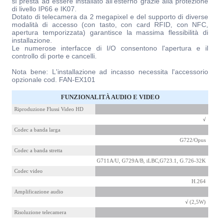
si presta ad essere installato all'esterno grazie alla protezione
di livello IP66 e IK07.
Dotato di telecamera da 2 megapixel e del supporto di diverse
modalità di accesso (con tasto, con card RFID, con NFC,
apertura temporizzata) garantisce la massima flessibilità di
installazione.
Le numerose interfacce di I/O consentono l'apertura e il
controllo di porte e cancelli.
Nota bene: L'installazione ad incasso necessita l'accessorio
opzionale cod. FAN-EX101
FUNZIONALITÀ AUDIO E VIDEO
Riproduzione Flussi Video HD
√
Codec a banda larga
G722/Opus
Codec a banda stretta
G711A/U, G729A/B, iLBC,G723.1, G.726-32K
Codec video
H.264
Amplificazione audio
√ (2,5W)
Risoluzione telecamera