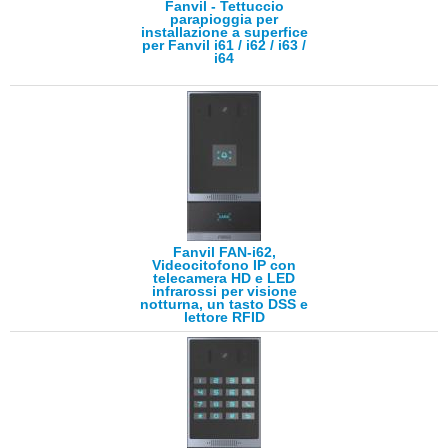
Fanvil - Tettuccio
parapioggia per
installazione a superfice
per Fanvil i61 / i62 / i63 /
i64
Fanvil FAN-i62,
Videocitofono IP con
telecamera HD e LED
infrarossi per visione
notturna, un tasto DSS e
lettore RFID