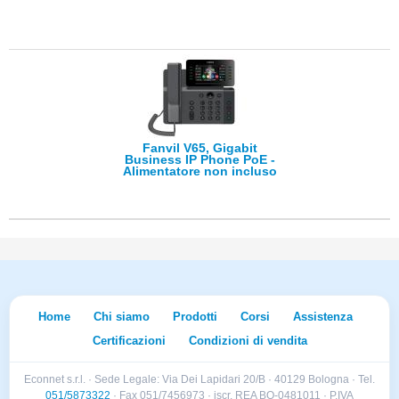
Fanvil V65, Gigabit
Business IP Phone PoE -
Alimentatore non incluso
Home
Chi siamo
Prodotti
Corsi
Assistenza
Certificazioni
Condizioni di vendita
Econnet s.r.l. · Sede Legale: Via Dei Lapidari 20/B · 40129 Bologna · Tel.
051/5873322
· Fax 051/7456973 · iscr. REA BO-0481011 · P.IVA