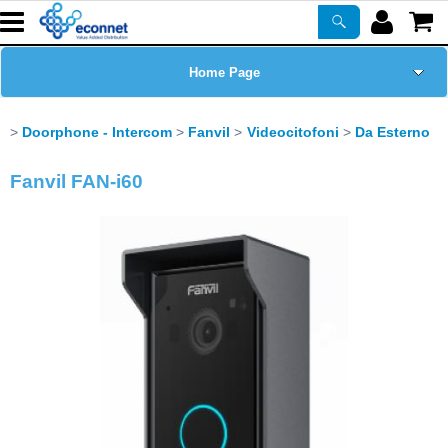
Home Page
Chi siamo
Doorphone - Intercom
Fanvil
Videocitofoni
Da Esterno
Prodotti
Fanvil FAN-i60
Corsi
ASSISTENZA
Certificazioni
Newsletter
PROMO ATTIVE