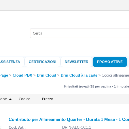
Sono già 
Per completare l'
nome utente e l
ASSISTENZA
CERTIFICAZIONI
NEWSLETTER
PROMO ATTIVE
clicca sul pu
Nome 
Page
Cloud PBX
Drin Cloud
Drin Cloud à la carte
Codici allineam
6 risultati trovati (15 per pagina - 1 in totale
Pass
Hai perso 
Contributo per Allineamento Quarter - Durata 1 Mese - 1 Co
Cod. Art.:
DRIN-ALC-CC1.1