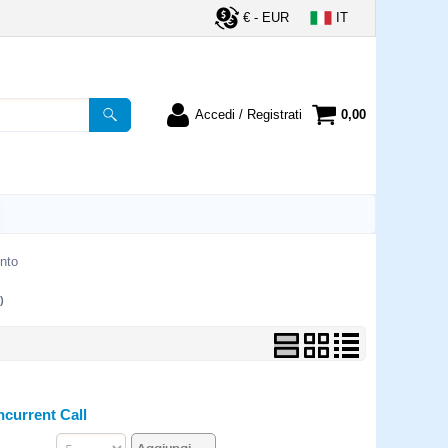
€ - EUR
IT
Accedi / Registrati
0,00
registrato
Sono un nuovo cliente
ordine inserisci il
Se non sei ancora registrato sul
a password e poi
nostro sito clicca sul pulsante
lsante "Accedi"
"Registrati"
utente:
ento
)
word:
la password?
ncurrent Call