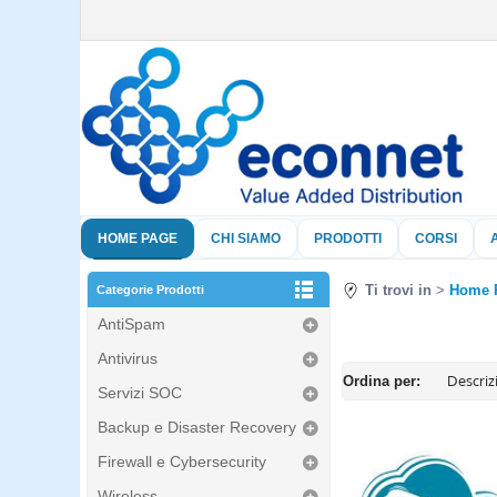
HOME PAGE
CHI SIAMO
PRODOTTI
CORSI
Ti trovi in
Home 
Categorie Prodotti
AntiSpam
Antivirus
Ordina per:
Servizi SOC
Backup e Disaster Recovery
Firewall e Cybersecurity
Wireless