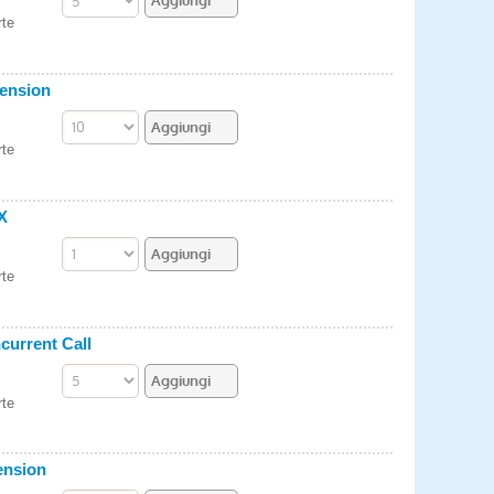
rte
tension
rte
X
rte
current Call
rte
ension