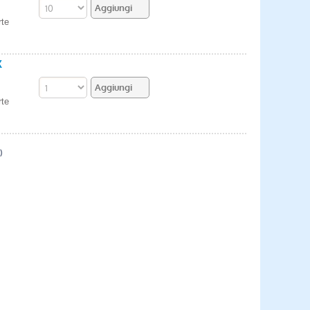
rte
X
rte
)