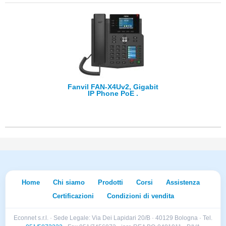
Fanvil FAN-X4Uv2, Gigabit
IP Phone PoE .
Home
Chi siamo
Prodotti
Corsi
Assistenza
Certificazioni
Condizioni di vendita
Econnet s.r.l. · Sede Legale: Via Dei Lapidari 20/B · 40129 Bologna · Tel.