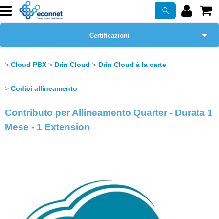
Certificazioni
Home Page
Cloud PBX
Drin Cloud
Drin Cloud à la carte
Chi siamo
Codici allineamento
Contributo per Allineamento Quarter - Durata 1
Prodotti
Mese - 1 Extension
Corsi
ASSISTENZA
Newsletter
PROMO ATTIVE