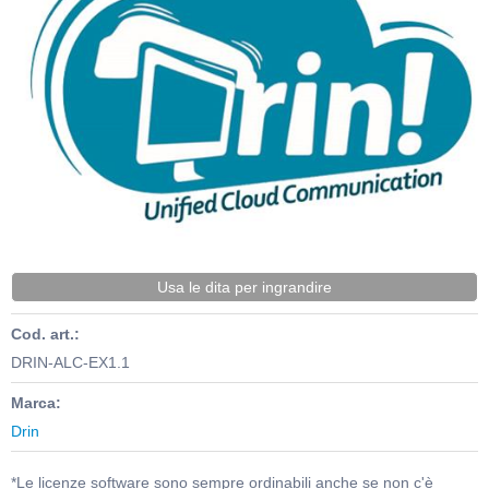
Usa le dita per ingrandire
Cod. art.:
DRIN-ALC-EX1.1
Marca:
Drin
*Le licenze software sono sempre ordinabili anche se non c'è