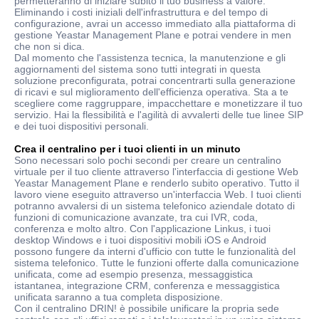
permetteranno di iniziare subito il tuo business a valore.
Eliminando i costi iniziali dell'infrastruttura e del tempo di
configurazione, avrai un accesso immediato alla piattaforma di
gestione Yeastar Management Plane e potrai vendere in men
che non si dica.
Dal momento che l'assistenza tecnica, la manutenzione e gli
aggiornamenti del sistema sono tutti integrati in questa
soluzione preconfigurata, potrai concentrarti sulla generazione
di ricavi e sul miglioramento dell'efficienza operativa. Sta a te
scegliere come raggruppare, impacchettare e monetizzare il tuo
servizio. Hai la flessibilità e l'agilità di avvalerti delle tue linee SIP
e dei tuoi dispositivi personali.
Crea il centralino per i tuoi clienti in un minuto
Sono necessari solo pochi secondi per creare un centralino
virtuale per il tuo cliente attraverso l'interfaccia di gestione Web
Yeastar Management Plane e renderlo subito operativo. Tutto il
lavoro viene eseguito attraverso un'interfaccia Web. I tuoi clienti
potranno avvalersi di un sistema telefonico aziendale dotato di
funzioni di comunicazione avanzate, tra cui IVR, coda,
conferenza e molto altro. Con l'applicazione Linkus, i tuoi
desktop Windows e i tuoi dispositivi mobili iOS e Android
possono fungere da interni d'ufficio con tutte le funzionalità del
sistema telefonico. Tutte le funzioni offerte dalla comunicazione
unificata, come ad esempio presenza, messaggistica
istantanea, integrazione CRM, conferenza e messaggistica
unificata saranno a tua completa disposizione.
Con il centralino DRIN! è possibile unificare la propria sede