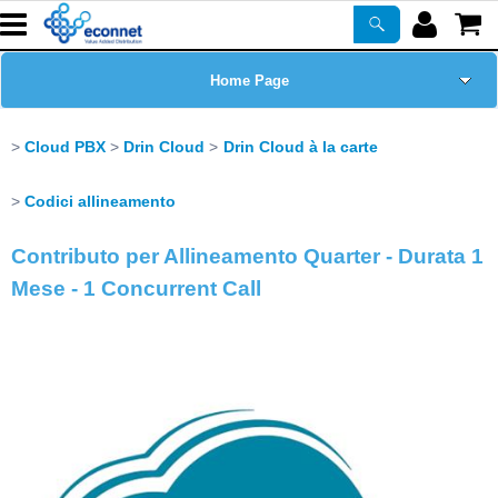
Home Page
Chi siamo
Cloud PBX
Drin Cloud
Drin Cloud à la carte
Prodotti
Codici allineamento
Contributo per Allineamento Quarter - Durata 1
Corsi
Mese - 1 Concurrent Call
ASSISTENZA
Certificazioni
Newsletter
PROMO ATTIVE