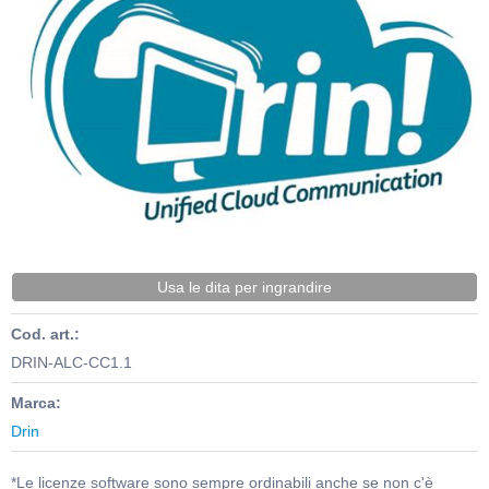
Usa le dita per ingrandire
Cod. art.:
DRIN-ALC-CC1.1
Marca:
Drin
*Le licenze software sono sempre ordinabili anche se non c'è