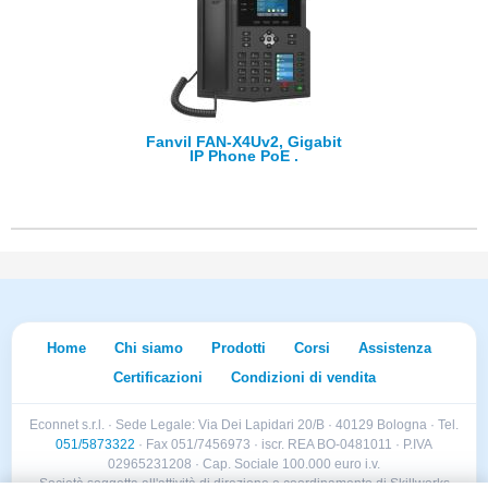
Fanvil FAN-X4Uv2, Gigabit
IP Phone PoE .
Home
Chi siamo
Prodotti
Corsi
Assistenza
Certificazioni
Condizioni di vendita
Econnet s.r.l. · Sede Legale: Via Dei Lapidari 20/B · 40129 Bologna · Tel.
051/5873322
· Fax 051/7456973 · iscr. REA BO-0481011 · P.IVA
02965231208 · Cap. Sociale 100.000 euro i.v.
Società soggetta all'attività di direzione e coordinamento di Skillworks