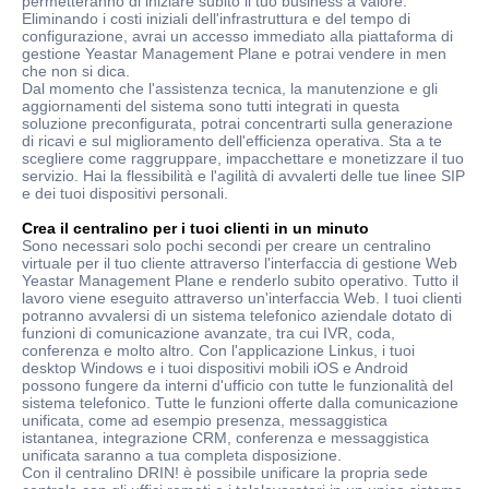
permetteranno di iniziare subito il tuo business a valore.
Eliminando i costi iniziali dell'infrastruttura e del tempo di
configurazione, avrai un accesso immediato alla piattaforma di
gestione Yeastar Management Plane e potrai vendere in men
che non si dica.
Dal momento che l'assistenza tecnica, la manutenzione e gli
aggiornamenti del sistema sono tutti integrati in questa
soluzione preconfigurata, potrai concentrarti sulla generazione
di ricavi e sul miglioramento dell'efficienza operativa. Sta a te
scegliere come raggruppare, impacchettare e monetizzare il tuo
servizio. Hai la flessibilità e l'agilità di avvalerti delle tue linee SIP
e dei tuoi dispositivi personali.
Crea il centralino per i tuoi clienti in un minuto
Sono necessari solo pochi secondi per creare un centralino
virtuale per il tuo cliente attraverso l'interfaccia di gestione Web
Yeastar Management Plane e renderlo subito operativo. Tutto il
lavoro viene eseguito attraverso un'interfaccia Web. I tuoi clienti
potranno avvalersi di un sistema telefonico aziendale dotato di
funzioni di comunicazione avanzate, tra cui IVR, coda,
conferenza e molto altro. Con l'applicazione Linkus, i tuoi
desktop Windows e i tuoi dispositivi mobili iOS e Android
possono fungere da interni d'ufficio con tutte le funzionalità del
sistema telefonico. Tutte le funzioni offerte dalla comunicazione
unificata, come ad esempio presenza, messaggistica
istantanea, integrazione CRM, conferenza e messaggistica
unificata saranno a tua completa disposizione.
Con il centralino DRIN! è possibile unificare la propria sede