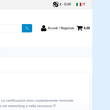
€ - EUR
IT
Accedi / Registrati
0,00
registrato
Sono un nuovo cliente
ordine inserisci il
Se non sei ancora registrato sul
a password e poi
nostro sito clicca sul pulsante
lsante "Accedi"
"Registrati"
utente:
word:
la password?
. Le certificazioni sono costantemente rinnovate
 nel networking e nella sicurezza IT.