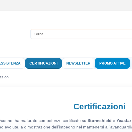
Sono già 
Per completare l'
nome utente e l
ASSISTENZA
CERTIFICAZIONI
NEWSLETTER
PROMO ATTIVE
clicca sul pu
Nome 
azioni
Pass
Certificazioni
Hai perso 
 Econnet ha maturato competenze certificate su
Stormshield
e
Yeastar
ed evolute, a dimostrazione dell’impegno nel mantenersi all’avanguardia