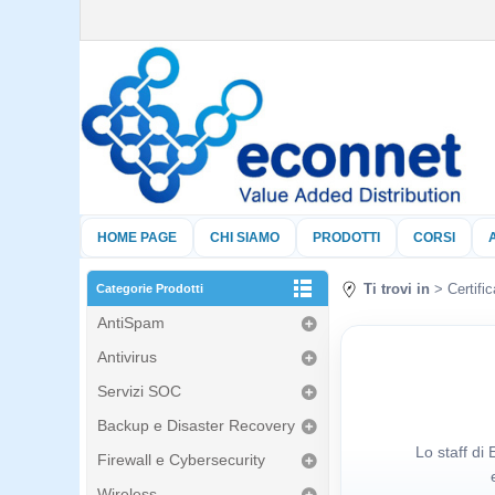
HOME PAGE
CHI SIAMO
PRODOTTI
CORSI
Ti trovi in
Certific
Categorie Prodotti
AntiSpam
Antivirus
Servizi SOC
Backup e Disaster Recovery
Lo staff di
Firewall e Cybersecurity
Wireless