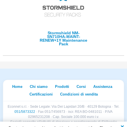
Stormshield NM-
SN710HA-MAINT-
RENEW+1Y Maintenance
Pack
Home
Chi siamo
Prodotti
Corsi
Assistenza
Certificazioni
Condizioni di vendita
Econnet s.r.l. · Sede Legale: Via Dei Lapidari 20/B · 40129 Bologna · Tel.
051/5873322
· Fax 051/7456973 · iscr. REA BO-0481011 · P.IVA
02965231208 · Cap. Sociale 100.000 euro i.v.
Società soggetta all'attività di direzione e coordinamento di Skillworks