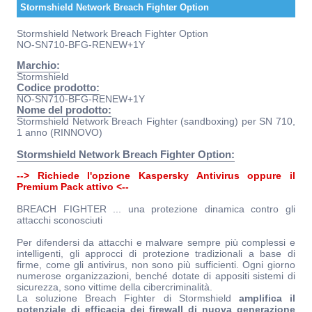
Stormshield Network Breach Fighter Option
Stormshield Network Breach Fighter Option
NO-SN710-BFG-RENEW+1Y
Marchio:
Stormshield
Codice prodotto:
NO-SN710-BFG-RENEW+1Y
Nome del prodotto:
Stormshield Network Breach Fighter (sandboxing) per SN 710,
1 anno (RINNOVO)
Stormshield Network Breach Fighter Option:
--> Richiede l'opzione Kaspersky Antivirus oppure il
Premium Pack attivo <--
BREACH FIGHTER ... una protezione dinamica contro gli
attacchi sconosciuti
Per difendersi da attacchi e malware sempre più complessi e
intelligenti, gli approcci di protezione tradizionali a base di
firme, come gli antivirus, non sono più sufficienti. Ogni giorno
numerose organizzazioni, benché dotate di appositi sistemi di
sicurezza, sono vittime della cibercriminalità.
La soluzione Breach Fighter di Stormshield
amplifica il
potenziale di efficacia dei firewall di nuova generazione