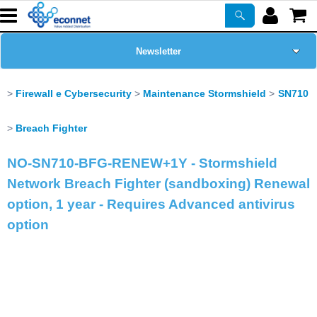
Newsletter
Home Page
Firewall e Cybersecurity
Maintenance Stormshield
SN710
Chi siamo
Breach Fighter
NO-SN710-BFG-RENEW+1Y - Stormshield
Prodotti
Network Breach Fighter (sandboxing) Renewal
Corsi
option, 1 year - Requires Advanced antivirus
option
ASSISTENZA
Certificazioni
PROMO ATTIVE