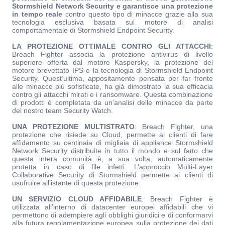
Stormshield Network Security e garantisce una protezione
in tempo reale
contro questo tipo di minacce grazie alla sua
tecnologia esclusiva basata sul motore di analisi
comportamentale di Stormshield Endpoint Security.
LA PROTEZIONE OTTIMALE CONTRO GLI ATTACCHI
:
Breach Fighter associa la protezione antivirus di livello
superiore offerta dal motore Kaspersky, la protezione del
motore brevettato IPS e la tecnologia di Stormshield Endpoint
Security. Quest’ultima, appositamente pensata per far fronte
alle minacce più sofisticate, ha già dimostrato la sua efficacia
contro gli attacchi mirati e i ransomware. Questa combinazione
di prodotti è completata da un’analisi delle minacce da parte
del nostro team Security Watch.
UNA PROTEZIONE MULTISTRATO
: Breach Fighter, una
protezione che risiede su Cloud, permette ai clienti di fare
affidamento su centinaia di migliaia di appliance Stormshield
Network Security distribuite in tutto il mondo e sul fatto che
questa intera comunità è, a sua volta, automaticamente
protetta in caso di file infetti. L’approccio Multi-Layer
Collaborative Security di Stormshield permette ai clienti di
usufruire all’istante di questa protezione.
UN SERVIZIO CLOUD AFFIDABILE
: Breach Fighter è
utilizzata all’interno di datacenter europei affidabili che vi
permettono di adempiere agli obblighi giuridici e di conformarvi
alla futura regolamentazione europea sulla protezione dei dati