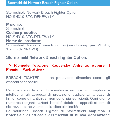
Stormshield Network Breach Fighter Option
Stormshield Network Breach Fighter Option
NO-SN310-BFG-RENEW+1Y
Marchio:
Stormshield
Codice prodotto:
NO-SN310-BFG-RENEW+1Y
Nome del prodotto:
Stormshield Network Breach Fighter (sandboxing) per SN 310,
1 anno (RINNOVO)
Stormshield Network Breach Fighter Option:
--> Richiede l'opzione Kaspersky Antivirus oppure il
Premium Pack attivo <--
BREACH FIGHTER ... una protezione dinamica contro gli
attacchi sconosciuti
Per difendersi da attacchi e malware sempre più complessi e
intelligenti, gli approcci di protezione tradizionali a base di
firme, come gli antivirus, non sono più sufficienti. Ogni giorno
numerose organizzazioni, benché dotate di appositi sistemi di
sicurezza, sono vittime della cibercriminalità.
La soluzione Breach Fighter di Stormshield
amplifica il
potenziale di efficacia dei firewall di nuova generazione