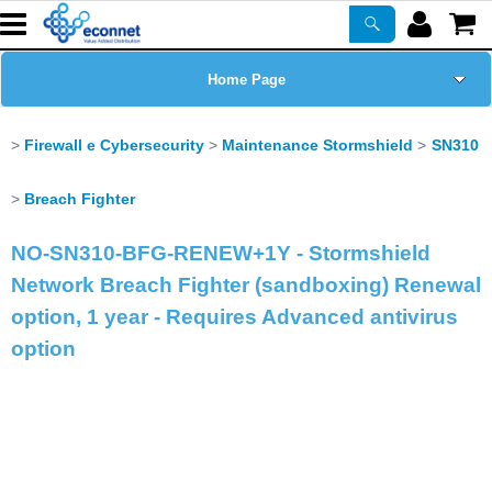
Home Page
Chi siamo
Firewall e Cybersecurity
Maintenance Stormshield
SN310
Prodotti
Breach Fighter
NO-SN310-BFG-RENEW+1Y - Stormshield
Corsi
Network Breach Fighter (sandboxing) Renewal
ASSISTENZA
option, 1 year - Requires Advanced antivirus
option
Certificazioni
Newsletter
PROMO ATTIVE