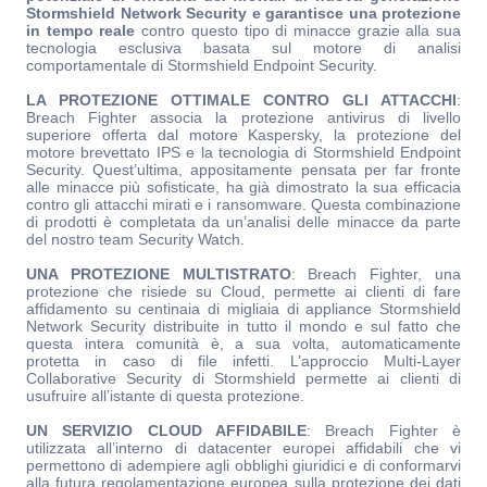
Stormshield Network Security e garantisce una protezione
in tempo reale
contro questo tipo di minacce grazie alla sua
tecnologia esclusiva basata sul motore di analisi
comportamentale di Stormshield Endpoint Security.
LA PROTEZIONE OTTIMALE CONTRO GLI ATTACCHI
:
Breach Fighter associa la protezione antivirus di livello
superiore offerta dal motore Kaspersky, la protezione del
motore brevettato IPS e la tecnologia di Stormshield Endpoint
Security. Quest’ultima, appositamente pensata per far fronte
alle minacce più sofisticate, ha già dimostrato la sua efficacia
contro gli attacchi mirati e i ransomware. Questa combinazione
di prodotti è completata da un’analisi delle minacce da parte
del nostro team Security Watch.
UNA PROTEZIONE MULTISTRATO
: Breach Fighter, una
protezione che risiede su Cloud, permette ai clienti di fare
affidamento su centinaia di migliaia di appliance Stormshield
Network Security distribuite in tutto il mondo e sul fatto che
questa intera comunità è, a sua volta, automaticamente
protetta in caso di file infetti. L’approccio Multi-Layer
Collaborative Security di Stormshield permette ai clienti di
usufruire all’istante di questa protezione.
UN SERVIZIO CLOUD AFFIDABILE
: Breach Fighter è
utilizzata all’interno di datacenter europei affidabili che vi
permettono di adempiere agli obblighi giuridici e di conformarvi
alla futura regolamentazione europea sulla protezione dei dati