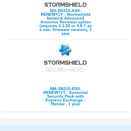
NO-SN310-AAV-
RENEW+1Y - Stormshield
Network Advanced
Antivirus Renewal option
(requires 4.3.20 or 4.6.7 as
a min. firmware version), 1
year
NM-SN310-ESX-
RENEW+1Y - Essential
Security Pack with
Express Exchange -
Renew , 1 year