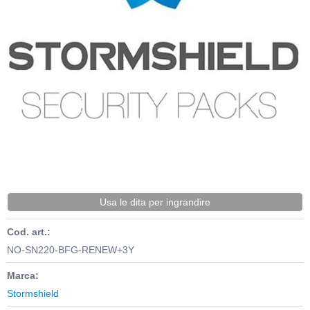
Usa le dita per ingrandire
Cod. art.:
NO-SN220-BFG-RENEW+3Y
Marca:
Stormshield