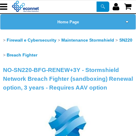
Home Page
Chi siamo
Firewall e Cybersecurity
Maintenance Stormshield
SN220
Prodotti
Breach Fighter
NO-SN220-BFG-RENEW+3Y - Stormshield
Corsi
Network Breach Fighter (sandboxing) Renewal
ASSISTENZA
option, 3 years - Requires AAV option
Certificazioni
Newsletter
PROMO ATTIVE