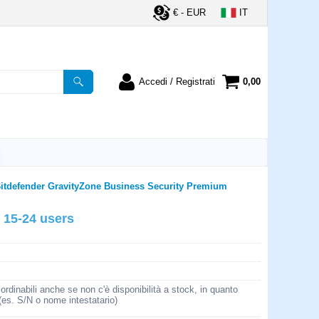
€ - EUR
IT
Accedi / Registrati
0,00
registrato
Sono un nuovo cliente
ordine inserisci il
Se non sei ancora registrato sul
a password e poi
nostro sito clicca sul pulsante
lsante "Accedi"
"Registrati"
utente:
itdefender GravityZone Business Security Premium
 15-24 users
word:
la password?
rdinabili anche se non c'è disponibilità a stock, in quanto
 (es. S/N o nome intestatario)