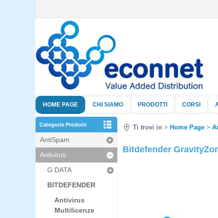
HOME PAGE
CHI SIAMO
PRODOTTI
CORSI
Categorie Prodotti
Ti trovi in
Home Page
A
AntiSpam
Bitdefender GravityZo
Antivirus
G DATA
BITDEFENDER
Antivirus
Multilicenze