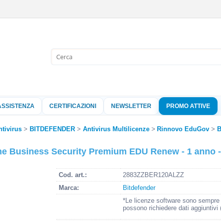
Sono già 
Per completare l'
nome utente e l
ASSISTENZA
CERTIFICAZIONI
NEWSLETTER
PROMO ATTIVE
clicca sul pu
Nome 
ntivirus
BITDEFENDER
Antivirus Multilicenze
Rinnovo EduGov
B
ne Business Security Premium EDU Renew - 1 anno -
Pass
Cod. art.:
2883ZZBER120ALZZ
Marca:
Bitdefender
Hai perso 
*Le licenze software sono sempre o
possono richiedere dati aggiuntivi