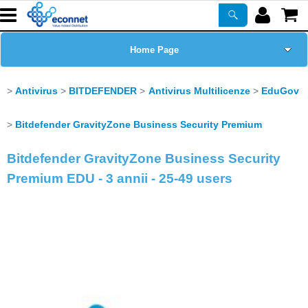
Home Page
Chi siamo
Antivirus
BITDEFENDER
Antivirus Multilicenze
EduGov
Prodotti
Bitdefender GravityZone Business Security Premium
Bitdefender GravityZone Business Security
Corsi
Premium EDU - 3 annii - 25-49 users
ASSISTENZA
Certificazioni
Newsletter
PROMO ATTIVE