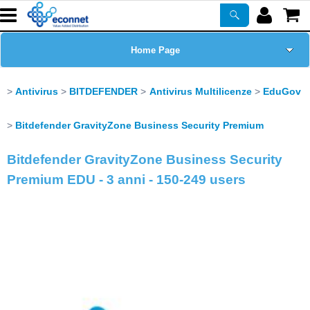
Home Page
Chi siamo
Antivirus
BITDEFENDER
Antivirus Multilicenze
EduGov
Prodotti
Bitdefender GravityZone Business Security Premium
Bitdefender GravityZone Business Security
Corsi
Premium EDU - 3 anni - 150-249 users
ASSISTENZA
Certificazioni
Newsletter
PROMO ATTIVE