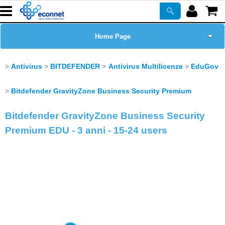
Home Page
Chi siamo
Antivirus
BITDEFENDER
Antivirus Multilicenze
EduGov
Prodotti
Bitdefender GravityZone Business Security Premium
Bitdefender GravityZone Business Security
Corsi
Premium EDU - 3 anni - 15-24 users
ASSISTENZA
Certificazioni
Newsletter
PROMO ATTIVE