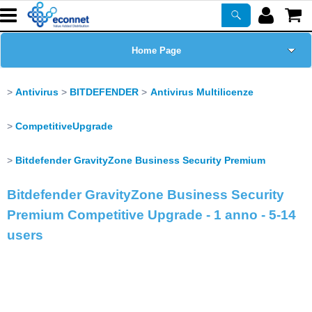
Home Page
Chi siamo
Antivirus
BITDEFENDER
Antivirus Multilicenze
Prodotti
CompetitiveUpgrade
Corsi
Bitdefender GravityZone Business Security Premium
Bitdefender GravityZone Business Security
ASSISTENZA
Premium Competitive Upgrade - 1 anno - 5-14
users
Certificazioni
Newsletter
PROMO ATTIVE