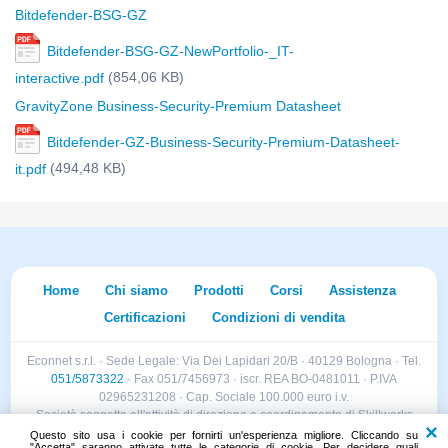
Bitdefender-BSG-GZ
Bitdefender-BSG-GZ-NewPortfolio-_IT-
(854,06 KB)
interactive.pdf
GravityZone Business-Security-Premium Datasheet
Bitdefender-GZ-Business-Security-Premium-Datasheet-
(494,48 KB)
it.pdf
Home
Chi siamo
Prodotti
Corsi
Assistenza
Certificazioni
Condizioni di vendita
Econnet s.r.l. · Sede Legale: Via Dei Lapidari 20/B · 40129 Bologna · Tel.
051/5873322
· Fax 051/7456973 · iscr. REA BO-0481011 · P.IVA
02965231208 · Cap. Sociale 100.000 euro i.v.
Società soggetta all'attività di direzione e coordinamento di Skillworks
Holding s.r.l. · Sede Legale: Via Vittorio Emanuele II 28 · Roncadelle (BS)
Questo sito usa i cookie per fornirti un'esperienza migliore. Cliccando su
"Accetta" saranno attivate tutte le categorie di cookie. Per decidere quali