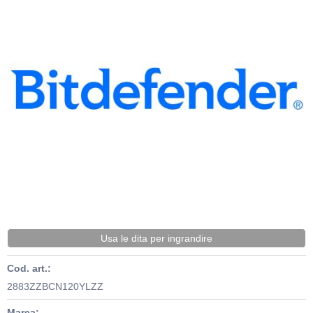
Usa le dita per ingrandire
Cod. art.:
2883ZZBCN120YLZZ
Marca: