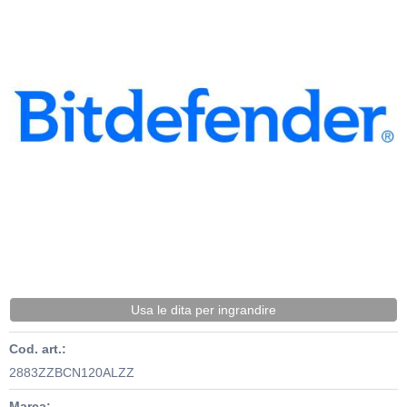
Usa le dita per ingrandire
Cod. art.:
2883ZZBCN120ALZZ
Marca: