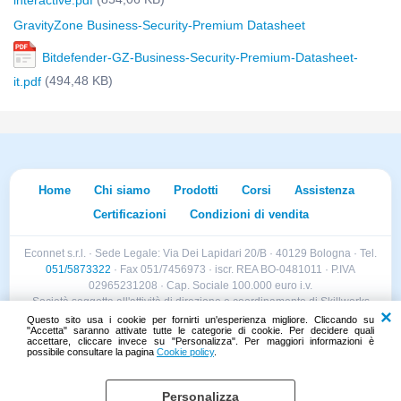
interactive.pdf
GravityZone Business-Security-Premium Datasheet
Bitdefender-GZ-Business-Security-Premium-Datasheet-
(494,48 KB)
it.pdf
Home
Chi siamo
Prodotti
Corsi
Assistenza
Certificazioni
Condizioni di vendita
Econnet s.r.l. · Sede Legale: Via Dei Lapidari 20/B · 40129 Bologna · Tel.
051/5873322
· Fax 051/7456973 · iscr. REA BO-0481011 · P.IVA
02965231208 · Cap. Sociale 100.000 euro i.v.
Società soggetta all'attività di direzione e coordinamento di Skillworks
Holding s.r.l. · Sede Legale: Via Vittorio Emanuele II 28 · Roncadelle (BS)
Questo sito usa i cookie per fornirti un'esperienza migliore. Cliccando su
"Accetta" saranno attivate tutte le categorie di cookie. Per decidere quali
- C.F. 04151440981
accettare, cliccare invece su "Personalizza". Per maggiori informazioni è
possibile consultare la pagina
Cookie policy
.
Personalizza