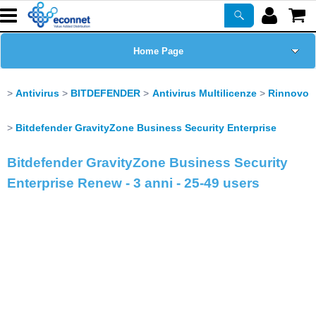
Home Page
Chi siamo
Antivirus
BITDEFENDER
Antivirus Multilicenze
Rinnovo
Prodotti
Bitdefender GravityZone Business Security Enterprise
Bitdefender GravityZone Business Security
Corsi
Enterprise Renew - 3 anni - 25-49 users
ASSISTENZA
Certificazioni
Newsletter
PROMO ATTIVE