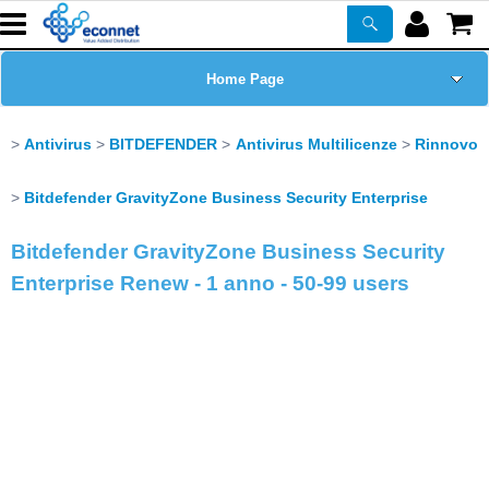
Home Page
Chi siamo
Antivirus
BITDEFENDER
Antivirus Multilicenze
Rinnovo
Prodotti
Bitdefender GravityZone Business Security Enterprise
Bitdefender GravityZone Business Security
Corsi
Enterprise Renew - 1 anno - 50-99 users
ASSISTENZA
Certificazioni
Newsletter
PROMO ATTIVE