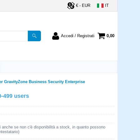
€ - EUR
IT
Accedi / Registrati
0,00
registrato
Sono un nuovo cliente
ordine inserisci il
Se non sei ancora registrato sul
a password e poi
nostro sito clicca sul pulsante
lsante "Accedi"
"Registrati"
utente:
er GravityZone Business Security Enterprise
0-499 users
word:
la password?
i anche se non c'è disponibilità a stock, in quanto possono
ntestatario)