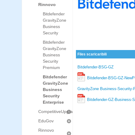
Rinnovo
Bitdefender
GravityZone
Business
Security
Bitdefender
GravityZone
Files scaricaribili
Business
Security
Bitdefender-BSG-GZ
Premium
Bitdefender
Bitdefender-BSG-GZ-NewPort
GravityZone
GravityZone Business-Security
Business
Security
Bitdefender-GZ-Business-S
Enterprise
CompetitiveUpgrade
EduGov
Rinnovo