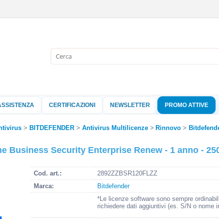
Sono già 
Per completare l'
nome utente e l
ASSISTENZA
CERTIFICAZIONI
NEWSLETTER
PROMO ATTIVE
clicca sul pu
Nome 
ntivirus
BITDEFENDER
Antivirus Multilicenze
Rinnovo
Bitdefend
e Business Security Enterprise Renew - 1 anno - 25
Pass
Cod. art.:
2892ZZBSR120FLZZ
Marca:
Bitdefender
Hai perso 
*Le licenze software sono sempre ordinabil
richiedere dati aggiuntivi (es. S/N o nome i