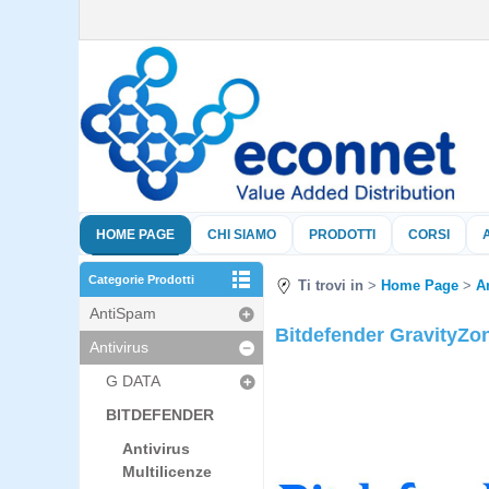
HOME PAGE
CHI SIAMO
PRODOTTI
CORSI
Categorie Prodotti
Ti trovi in
Home Page
A
AntiSpam
Bitdefender GravityZon
Antivirus
G DATA
BITDEFENDER
Antivirus
Multilicenze