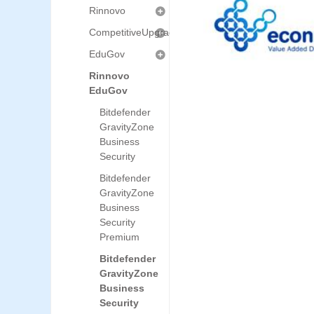
Rinnovo
CompetitiveUpgrade
EduGov
Rinnovo
EduGov
Bitdefender
GravityZone
Business
Security
Bitdefender
GravityZone
Business
Security
Premium
Bitdefender
GravityZone
Business
Security