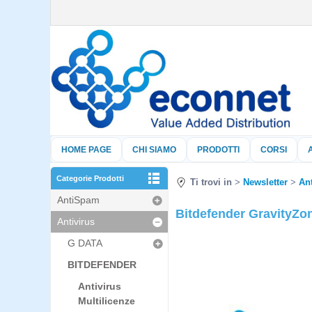
HOME PAGE
CHI SIAMO
PRODOTTI
CORSI
Categorie Prodotti
Ti trovi in
Newsletter
Ant
AntiSpam
Bitdefender GravityZo
Antivirus
G DATA
BITDEFENDER
Antivirus
Multilicenze