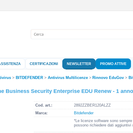
Sono già 
Per completare l'
nome utente e l
ASSISTENZA
CERTIFICAZIONI
NEWSLETTER
PROMO ATTIVE
clicca sul pu
Nome 
ivirus
BITDEFENDER
Antivirus Multilicenze
Rinnovo EduGov
Bi
ne Business Security Enterprise EDU Renew - 1 anno 
Pass
Cod. art.:
2892ZZBER120ALZZ
Marca:
Bitdefender
Hai perso 
*Le licenze software sono sempre o
possono richiedere dati aggiuntivi