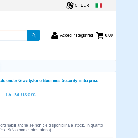
€ - EUR
IT
Accedi / Registrati
0,00
registrato
Sono un nuovo cliente
ordine inserisci il
Se non sei ancora registrato sul
a password e poi
nostro sito clicca sul pulsante
lsante "Accedi"
"Registrati"
utente:
tdefender GravityZone Business Security Enterprise
- 15-24 users
word:
la password?
rdinabili anche se non c'è disponibilità a stock, in quanto
 (es. S/N o nome intestatario)