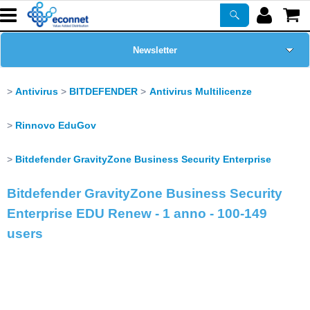
Newsletter
Home Page
Antivirus
BITDEFENDER
Antivirus Multilicenze
Chi siamo
Rinnovo EduGov
Prodotti
Bitdefender GravityZone Business Security Enterprise
Bitdefender GravityZone Business Security
Corsi
Enterprise EDU Renew - 1 anno - 100-149
users
ASSISTENZA
Certificazioni
PROMO ATTIVE