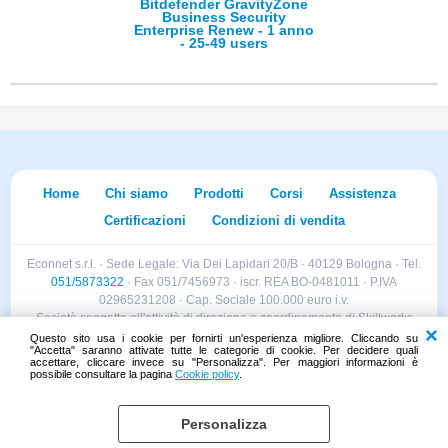
Bitdefender GravityZone
Business Security
Enterprise Renew - 1 anno
- 25-49 users
Home
Chi siamo
Prodotti
Corsi
Assistenza
Certificazioni
Condizioni di vendita
Econnet s.r.l. · Sede Legale: Via Dei Lapidari 20/B · 40129 Bologna · Tel.
051/5873322
· Fax 051/7456973 · iscr. REA BO-0481011 · P.IVA
02965231208 · Cap. Sociale 100.000 euro i.v.
Società soggetta all'attività di direzione e coordinamento di Skillworks
Holding s.r.l. · Sede Legale: Via Vittorio Emanuele II 28 · Roncadelle (BS)
Questo sito usa i cookie per fornirti un'esperienza migliore. Cliccando su
"Accetta" saranno attivate tutte le categorie di cookie. Per decidere quali
- C.F. 04151440981
accettare, cliccare invece su "Personalizza". Per maggiori informazioni è
possibile consultare la pagina
Cookie policy
.
Personalizza
Cookie policy
Preferenze cookie