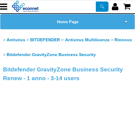
Home Page
Chi siamo
Antivirus
BITDEFENDER
Antivirus Multilicenze
Rinnovo
Prodotti
Bitdefender GravityZone Business Security
Bitdefender GravityZone Business Security
Corsi
Renew - 1 anno - 3-14 users
ASSISTENZA
Certificazioni
Newsletter
PROMO ATTIVE