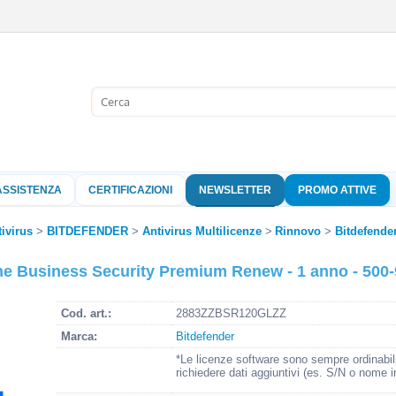
Sono già 
Per completare l'
nome utente e l
ASSISTENZA
CERTIFICAZIONI
NEWSLETTER
PROMO ATTIVE
clicca sul pu
Nome 
ivirus
BITDEFENDER
Antivirus Multilicenze
Rinnovo
Bitdefende
ne Business Security Premium Renew - 1 anno - 500-
Pass
Cod. art.:
2883ZZBSR120GLZZ
Marca:
Bitdefender
Hai perso 
*Le licenze software sono sempre ordinabil
richiedere dati aggiuntivi (es. S/N o nome i