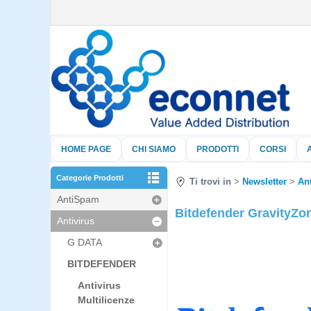
HOME PAGE
CHI SIAMO
PRODOTTI
CORSI
Categorie Prodotti
Ti trovi in
Newsletter
Ant
AntiSpam
Bitdefender GravityZo
Antivirus
G DATA
BITDEFENDER
Antivirus
Multilicenze