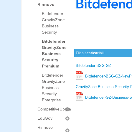
Rinnovo
Bitdefender
GravityZone
Business
Security
Bitdefender
GravityZone
Files scaricaribili
Business
Security
Bitdefender-BSG-GZ
Premium
Bitdefender
Bitdefender-BSG-GZ-NewPort
GravityZone
GravityZone Business-Security
Business
Security
Bitdefender-GZ-Business-S
Enterprise
CompetitiveUpgrade
EduGov
Rinnovo