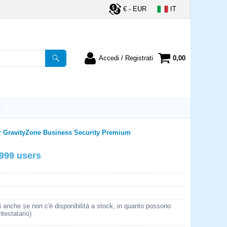
€ - EUR
IT
Accedi / Registrati
0,00
registrato
Sono un nuovo cliente
ordine inserisci il
Se non sei ancora registrato sul
a password e poi
nostro sito clicca sul pulsante
lsante "Accedi"
"Registrati"
utente:
r GravityZone Business Security Premium
999 users
word:
la password?
i anche se non c'è disponibilità a stock, in quanto possono
ntestatario)