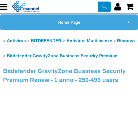
Home Page
Chi siamo
Antivirus
BITDEFENDER
Antivirus Multilicenze
Rinnovo
Prodotti
Bitdefender GravityZone Business Security Premium
Bitdefender GravityZone Business Security
Corsi
Premium Renew - 1 anno - 250-499 users
ASSISTENZA
Certificazioni
Newsletter
PROMO ATTIVE