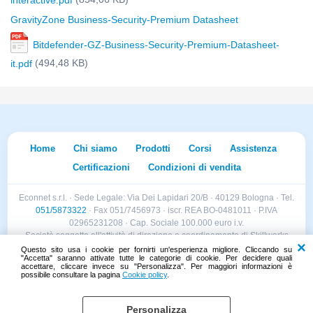
interactive.pdf
GravityZone Business-Security-Premium Datasheet
Bitdefender-GZ-Business-Security-Premium-Datasheet-
(494,48 KB)
it.pdf
Home
Chi siamo
Prodotti
Corsi
Assistenza
Certificazioni
Condizioni di vendita
Econnet s.r.l. · Sede Legale: Via Dei Lapidari 20/B · 40129 Bologna · Tel.
051/5873322
· Fax 051/7456973 · iscr. REA BO-0481011 · P.IVA
02965231208 · Cap. Sociale 100.000 euro i.v.
Società soggetta all'attività di direzione e coordinamento di Skillworks
Holding s.r.l. · Sede Legale: Via Vittorio Emanuele II 28 · Roncadelle (BS)
Questo sito usa i cookie per fornirti un'esperienza migliore. Cliccando su
"Accetta" saranno attivate tutte le categorie di cookie. Per decidere quali
- C.F. 04151440981
accettare, cliccare invece su "Personalizza". Per maggiori informazioni è
possibile consultare la pagina
Cookie policy
.
Personalizza