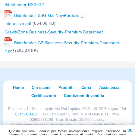
Bitdefender-BSG-GZ
Bitdefender-BSG-GZ-NewPortfolio-_IT-
(854,06 KB)
interactive.pdf
GravityZone Business-Security-Premium Datasheet
Bitdefender-GZ-Business-Security-Premium-Datasheet-
(494,48 KB)
it.pdf
Home
Chi siamo
Prodotti
Corsi
Assistenza
Certificazioni
Condizioni di vendita
Econnet s.r.l. · Sede Legale: Via Dei Lapidari 20/B · 40129 Bologna · Tel.
051/5873322
· Fax 051/7456973 · iscr. REA BO-0481011 · P.IVA
02965231208 · Cap. Sociale 100.000 euro i.v.
Società soggetta all'attività di direzione e coordinamento di Skillworks
Holding s.r.l. · Sede Legale: Via Vittorio Emanuele II 28 · Roncadelle (BS)
Questo sito usa i cookie per fornirti un'esperienza migliore. Cliccando su
"Accetta" saranno attivate tutte le categorie di cookie. Per decidere quali