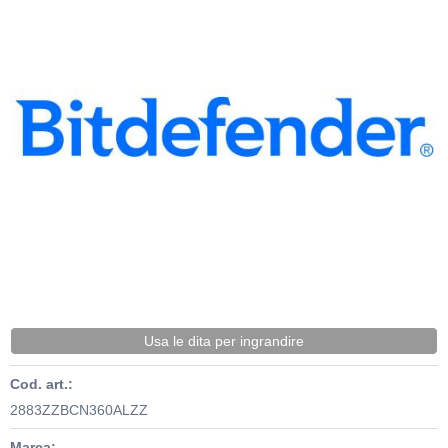
Usa le dita per ingrandire
Cod. art.:
2883ZZBCN360ALZZ
Marca: