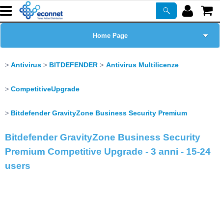
Home Page
Chi siamo
Antivirus
BITDEFENDER
Antivirus Multilicenze
Prodotti
CompetitiveUpgrade
Corsi
Bitdefender GravityZone Business Security Premium
Bitdefender GravityZone Business Security
ASSISTENZA
Premium Competitive Upgrade - 3 anni - 15-24
users
Certificazioni
Newsletter
PROMO ATTIVE