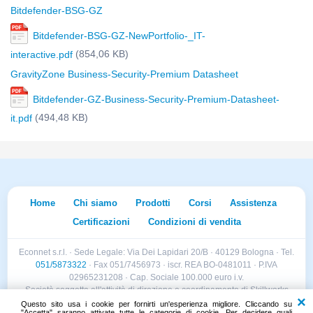
Bitdefender-BSG-GZ
Bitdefender-BSG-GZ-NewPortfolio-_IT-
(854,06 KB)
interactive.pdf
GravityZone Business-Security-Premium Datasheet
Bitdefender-GZ-Business-Security-Premium-Datasheet-
(494,48 KB)
it.pdf
Home
Chi siamo
Prodotti
Corsi
Assistenza
Certificazioni
Condizioni di vendita
Econnet s.r.l. · Sede Legale: Via Dei Lapidari 20/B · 40129 Bologna · Tel.
051/5873322
· Fax 051/7456973 · iscr. REA BO-0481011 · P.IVA
02965231208 · Cap. Sociale 100.000 euro i.v.
Società soggetta all'attività di direzione e coordinamento di Skillworks
Holding s.r.l. · Sede Legale: Via Vittorio Emanuele II 28 · Roncadelle (BS)
Questo sito usa i cookie per fornirti un'esperienza migliore. Cliccando su
"Accetta" saranno attivate tutte le categorie di cookie. Per decidere quali