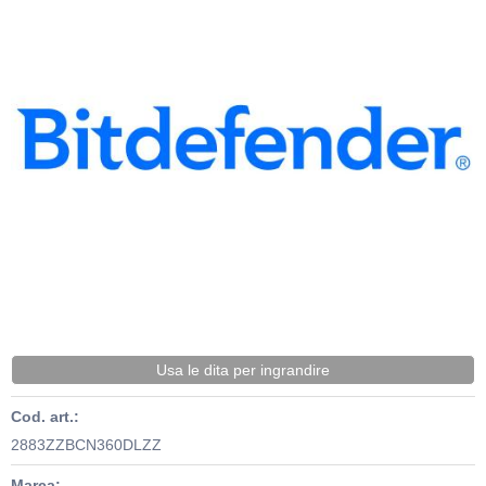
Usa le dita per ingrandire
Cod. art.:
2883ZZBCN360DLZZ
Marca: