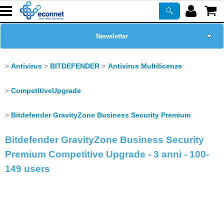
Newsletter
Home Page
Antivirus
BITDEFENDER
Antivirus Multilicenze
Chi siamo
CompetitiveUpgrade
Prodotti
Bitdefender GravityZone Business Security Premium
Bitdefender GravityZone Business Security
Corsi
Premium Competitive Upgrade - 3 anni - 100-
149 users
ASSISTENZA
Certificazioni
PROMO ATTIVE