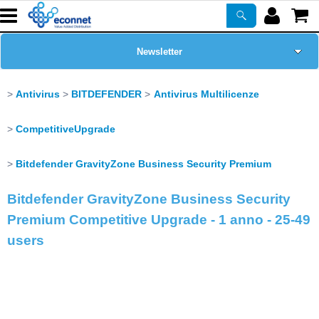
Newsletter
Home Page
Antivirus
BITDEFENDER
Antivirus Multilicenze
Chi siamo
CompetitiveUpgrade
Prodotti
Bitdefender GravityZone Business Security Premium
Bitdefender GravityZone Business Security
Corsi
Premium Competitive Upgrade - 1 anno - 25-49
users
ASSISTENZA
Certificazioni
PROMO ATTIVE