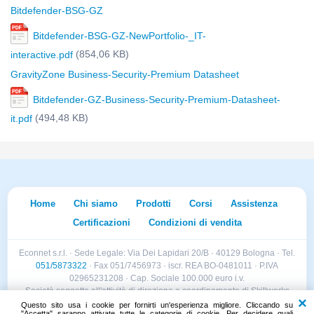
Bitdefender-BSG-GZ
Bitdefender-BSG-GZ-NewPortfolio-_IT-
(854,06 KB)
interactive.pdf
GravityZone Business-Security-Premium Datasheet
Bitdefender-GZ-Business-Security-Premium-Datasheet-
(494,48 KB)
it.pdf
Home
Chi siamo
Prodotti
Corsi
Assistenza
Certificazioni
Condizioni di vendita
Econnet s.r.l. · Sede Legale: Via Dei Lapidari 20/B · 40129 Bologna · Tel.
051/5873322
· Fax 051/7456973 · iscr. REA BO-0481011 · P.IVA
02965231208 · Cap. Sociale 100.000 euro i.v.
Società soggetta all'attività di direzione e coordinamento di Skillworks
Holding s.r.l. · Sede Legale: Via Vittorio Emanuele II 28 · Roncadelle (BS)
Questo sito usa i cookie per fornirti un'esperienza migliore. Cliccando su
"Accetta" saranno attivate tutte le categorie di cookie. Per decidere quali