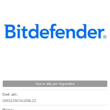
Usa le dita per ingrandire
Cod. art.:
2883ZZBCN120BLZZ
Marca: