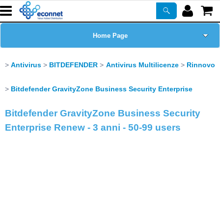
Home Page
Chi siamo
Antivirus
BITDEFENDER
Antivirus Multilicenze
Rinnovo
Prodotti
Bitdefender GravityZone Business Security Enterprise
Bitdefender GravityZone Business Security
Corsi
Enterprise Renew - 3 anni - 50-99 users
ASSISTENZA
Certificazioni
Newsletter
PROMO ATTIVE