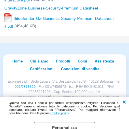
interactive.pdf
GravityZone Business-Security-Premium Datasheet
Bitdefender-GZ-Business-Security-Premium-Datasheet-
(494,48 KB)
it.pdf
Home
Chi siamo
Prodotti
Corsi
Assistenza
Certificazioni
Condizioni di vendita
Econnet s.r.l. · Sede Legale: Via Dei Lapidari 20/B · 40129 Bologna · Tel.
051/5873322
· Fax 051/7456973 · iscr. REA BO-0481011 · P.IVA
02965231208 · Cap. Sociale 100.000 euro i.v.
Società soggetta all'attività di direzione e coordinamento di Skillworks
Holding s.r.l. · Sede Legale: Via Vittorio Emanuele II 28 · Roncadelle (BS)
Questo sito usa i cookie per fornirti un'esperienza migliore. Cliccando su
"Accetta" saranno attivate tutte le categorie di cookie. Per decidere quali
- C.F. 04151440981
accettare, cliccare invece su "Personalizza". Per maggiori informazioni è
possibile consultare la pagina
Cookie policy
.
Personalizza