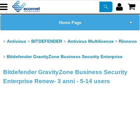
Home Page
Chi siamo
Antivirus
BITDEFENDER
Antivirus Multilicenze
Rinnovo
Prodotti
Bitdefender GravityZone Business Security Enterprise
Bitdefender GravityZone Business Security
Corsi
Enterprise Renew- 3 anni - 5-14 users
ASSISTENZA
Certificazioni
Newsletter
PROMO ATTIVE