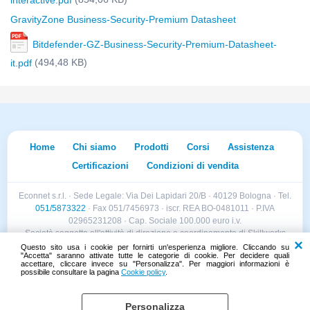
interactive.pdf
GravityZone Business-Security-Premium Datasheet
Bitdefender-GZ-Business-Security-Premium-Datasheet-
(494,48 KB)
it.pdf
Home
Chi siamo
Prodotti
Corsi
Assistenza
Certificazioni
Condizioni di vendita
Econnet s.r.l. · Sede Legale: Via Dei Lapidari 20/B · 40129 Bologna · Tel.
051/5873322
· Fax 051/7456973 · iscr. REA BO-0481011 · P.IVA
02965231208 · Cap. Sociale 100.000 euro i.v.
Società soggetta all'attività di direzione e coordinamento di Skillworks
Holding s.r.l. · Sede Legale: Via Vittorio Emanuele II 28 · Roncadelle (BS)
Questo sito usa i cookie per fornirti un'esperienza migliore. Cliccando su
"Accetta" saranno attivate tutte le categorie di cookie. Per decidere quali
- C.F. 04151440981
accettare, cliccare invece su "Personalizza". Per maggiori informazioni è
possibile consultare la pagina
Cookie policy
.
Personalizza