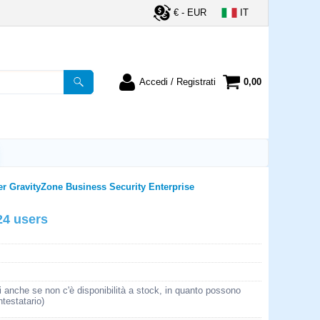
€ - EUR
IT
Accedi / Registrati
0,00
registrato
Sono un nuovo cliente
ordine inserisci il
Se non sei ancora registrato sul
a password e poi
nostro sito clicca sul pulsante
lsante "Accedi"
"Registrati"
utente:
er GravityZone Business Security Enterprise
24 users
word:
la password?
i anche se non c'è disponibilità a stock, in quanto possono
ntestatario)