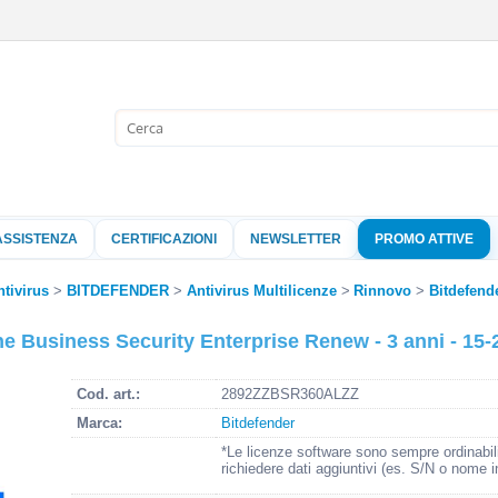
Sono già 
Per completare l'
nome utente e l
ASSISTENZA
CERTIFICAZIONI
NEWSLETTER
PROMO ATTIVE
clicca sul pu
Nome 
ntivirus
BITDEFENDER
Antivirus Multilicenze
Rinnovo
Bitdefend
e Business Security Enterprise Renew - 3 anni - 15-
Pass
Cod. art.:
2892ZZBSR360ALZZ
Marca:
Bitdefender
Hai perso 
*Le licenze software sono sempre ordinabil
richiedere dati aggiuntivi (es. S/N o nome i