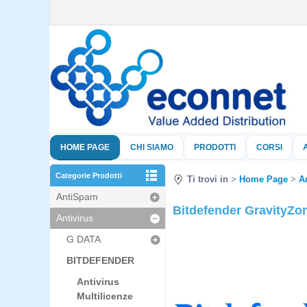
HOME PAGE
CHI SIAMO
PRODOTTI
CORSI
Categorie Prodotti
Ti trovi in
Home Page
A
AntiSpam
Bitdefender GravityZon
Antivirus
G DATA
BITDEFENDER
Antivirus
Multilicenze