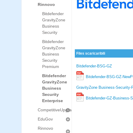
Rinnovo
Bitdefender
GravityZone
Business
Security
Bitdefender
GravityZone
Files scaricaribili
Business
Security
Bitdefender-BSG-GZ
Premium
Bitdefender
Bitdefender-BSG-GZ-NewPort
GravityZone
GravityZone Business-Security
Business
Security
Bitdefender-GZ-Business-S
Enterprise
CompetitiveUpgrade
EduGov
Rinnovo