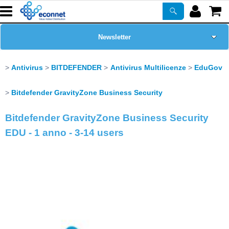
Newsletter
Home Page
Antivirus
BITDEFENDER
Antivirus Multilicenze
EduGov
Chi siamo
Bitdefender GravityZone Business Security
Bitdefender GravityZone Business Security
Prodotti
EDU - 1 anno - 3-14 users
Corsi
ASSISTENZA
Certificazioni
PROMO ATTIVE